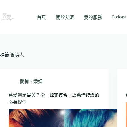
跳
至
Podcast
主
首頁
關於艾姬
我的服務
要
內
容
標籤
舊情人
愛情，婚姻
舊愛還是最美？從「鋒菲復合」談舊情復燃的
必要條件