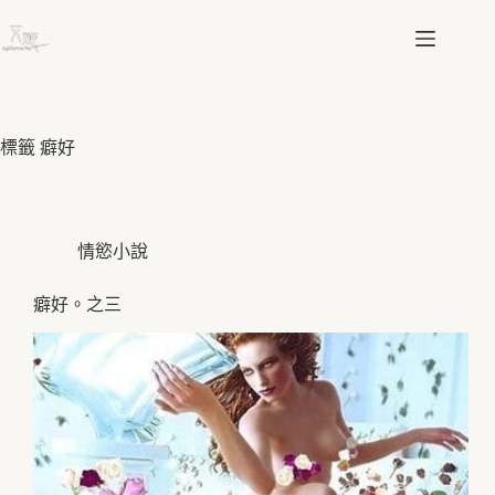
跳
至
主
要
內
容
標籤
癖好
情慾小說
癖好。之三