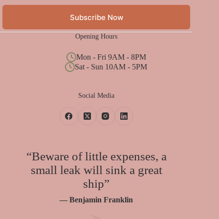
Subscribe Now
Opening Hours
Mon - Fri 9AM - 8PM
Sat - Sun 10AM - 5PM
Social Media
“Beware of little expenses, a
small leak will sink a great
ship”
— Benjamin Franklin