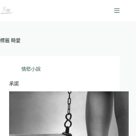
跳
至
主
要
內
容
標籤
畸愛
情慾小說
承諾