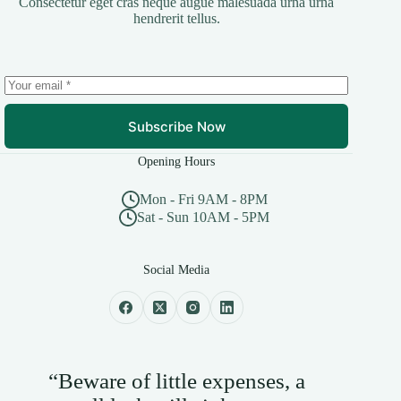
Consectetur eget cras neque augue malesuada urna urna
hendrerit tellus.
Subscribe Now
Opening Hours
Mon - Fri 9AM - 8PM
Sat - Sun 10AM - 5PM
Social Media
“Beware of little expenses, a