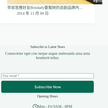
早就答應好友Bosslady要幫她的自創品牌內…
2014 年 11 月 09 日
Subscribe to Latest News
Consectetur eget cras neque augue malesuada urna urna
hendrerit tellus.
Subscribe Now
Opening Hours
Mon - Fri 9AM - 8PM