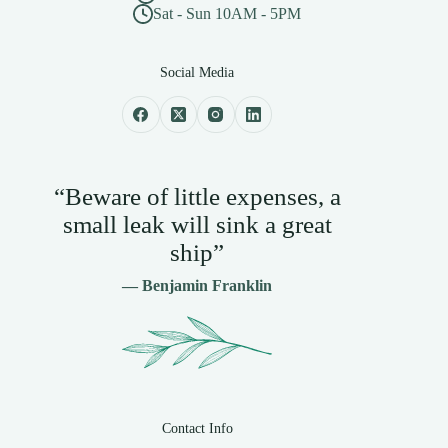
Sat - Sun 10AM - 5PM
Social Media
“Beware of little expenses, a
small leak will sink a great
ship”
— Benjamin Franklin
Contact Info