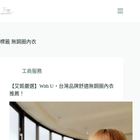
跳
至
主
要
內
容
標籤
無鋼圈內衣
工商服務
【艾姬嚴選】With U，台灣品牌舒適無鋼圈內衣
推薦！