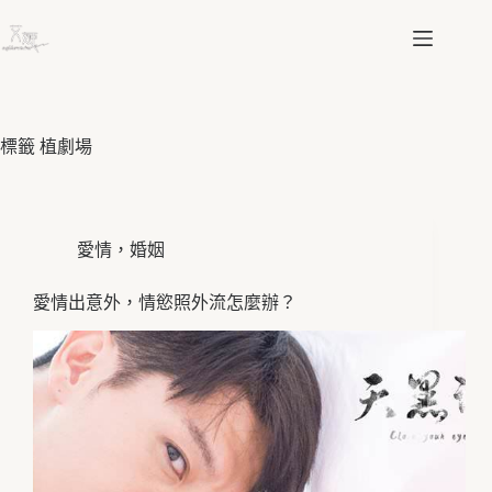
跳
至
主
要
內
容
標籤
植劇場
愛情，婚姻
愛情出意外，情慾照外流怎麼辦？