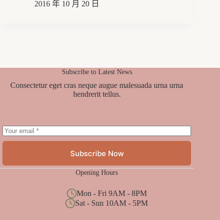
2016 年 10 月 20 日
Subscribe to Latest News
Consectetur eget cras neque augue malesuada urna urna
hendrerit tellus.
Subscribe Now
Opening Hours
Mon - Fri 9AM - 8PM
Sat - Sun 10AM - 5PM