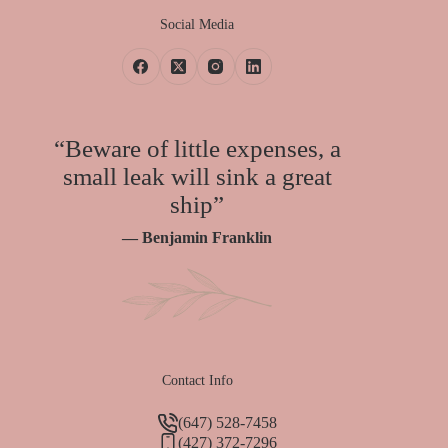
Social Media
“Beware of little expenses, a
small leak will sink a great
ship”
— Benjamin Franklin
Contact Info
(647) 528-7458
(427) 372-7296