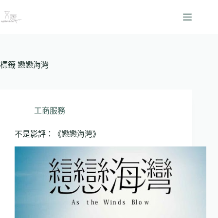
跳
至
主
要
內
容
標籤
戀戀海灣
工商服務
不是影評：《戀戀海灣》