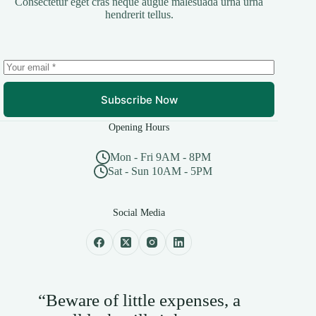
Consectetur eget cras neque augue malesuada urna urna
hendrerit tellus.
Subscribe Now
Opening Hours
Mon - Fri 9AM - 8PM
Sat - Sun 10AM - 5PM
Social Media
“Beware of little expenses, a