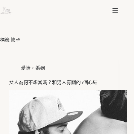
跳
至
主
要
內
容
標籤
懷孕
愛情，婚姻
女人為何不想當媽？和男人有關的5個心結