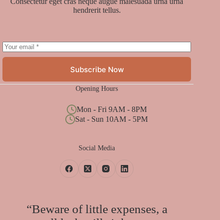
Consectetur eget cras neque augue malesuada urna urna
hendrerit tellus.
Subscribe Now
Opening Hours
Mon - Fri 9AM - 8PM
Sat - Sun 10AM - 5PM
Social Media
“Beware of little expenses, a