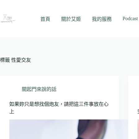
跳
至
Podcast
主
首頁
關於艾姬
我的服務
要
內
容
標籤
性愛交友
關起門來說的話
如果妳只是想找個炮友，請把這三件事放在心
上