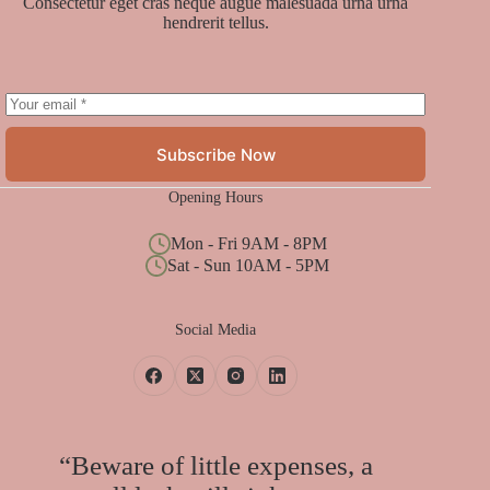
Consectetur eget cras neque augue malesuada urna urna
hendrerit tellus.
Subscribe Now
Opening Hours
Mon - Fri 9AM - 8PM
Sat - Sun 10AM - 5PM
Social Media
“Beware of little expenses, a