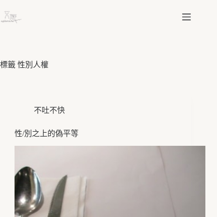
跳
至
主
要
內
容
標籤
性別人權
不吐不快
性/別之上的偽平等