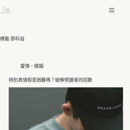
跳
至
主
要
內
容
標籤
廖科溢
愛情，婚姻
辨別真情假意困難嗎？破解劈腿者的招數