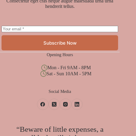
Consectetur eget cras neque augue malesuada urna urna
hendrerit tellus.
Subscribe Now
Opening Hours
Mon - Fri 9AM - 8PM
Sat - Sun 10AM - 5PM
Social Media
“Beware of little expenses, a