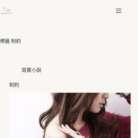
跳
至
主
要
內
容
標籤
制約
寫實小說
制約