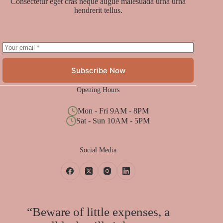
Consectetur eget cras neque augue malesuada urna urna
hendrerit tellus.
Subscribe Now
Opening Hours
Mon - Fri 9AM - 8PM
Sat - Sun 10AM - 5PM
Social Media
“Beware of little expenses, a