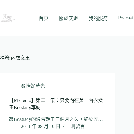
跳
至
Podcast
主
首頁
關於艾姬
我的服務
要
內
容
標籤
內衣女王
姬情好時光
【My radio】第二十集：只要內在美！內衣女
王Bosslady專訪
敲Bosslady的通告敲了三個月之久，終於等…
2011 年 08 月 19 日
1 則留言