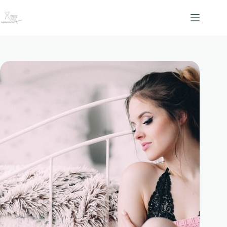
跳
至
主
要
內
容