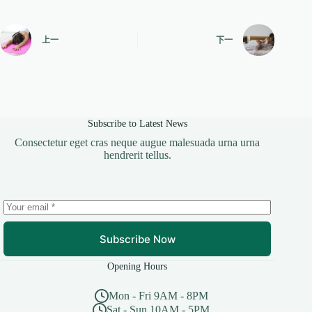
上一
下一
Subscribe to Latest News
Consectetur eget cras neque augue malesuada urna urna
hendrerit tellus.
Subscribe Now
Opening Hours
Mon - Fri 9AM - 8PM
Sat - Sun 10AM - 5PM