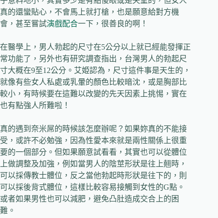
乎意料地小，其實多少是有點傻眼或是失望的，但女人
真的還蠻貼心，不會馬上就打槍，也是願意給對方機
會，甚至嘗試
演戲配合
一下，很善良的啊！
在醫學上，男人勃起的尺寸在5公分以上就已經能發揮正
常功能了，另外也有研究調查指出，台灣男人的勃起尺
寸大概在9至12公分。艾姫認為，尺寸這件事是天生的，
就像有些女人私處或乳暈的顏色比較暗沈，或是胸部比
較小，有時候要在這難以改變的先天因素上挑惕，實在
也有點強人所難啦！
真的遇到奈米屌的時候該怎麼辦呢？如果妳真的不能接
受，或許不必勉強，因為性愛本來就是兩性關係上很重
要的一個部分。但如果願意試看看，其實也可以從體位
上做調整及加強，例如當男人的陰莖形狀是往上翹時，
可以採傳教士體位，反之當他勃起時形狀是往下的，則
可以採後背式體位，這樣比較容易接觸到女性的G點。
或者如果男性也可以減肥，避免凸肚造成交合上的困
難。