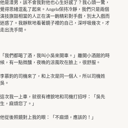
他是渣男，該不會我對他也心生好感了？我心頭一驚，
覺得思緒混亂了起來。Angela保持冷靜，我們只是兩個
演技旗鼓相當的人正在演一齣精彩對手戲，別太入戲而
迷惑了。我靜默地看著鏡子裡的自己，深呼吸幾次，才
走出洗手間。
「我們都喝了酒，我叫小吳來開車。」離開小酒館的時
候，有一點微醺，夜晚的涼風吹在臉上，很舒服。
李慕鈞的司機來了，和上次是同一個人，所以司機姓
吳。
這次我一上車，就很有禮貌地和司機打招呼：「吳先
生，麻煩您了。」
他從後照鏡對上我的眼：「不麻煩，應該的！」