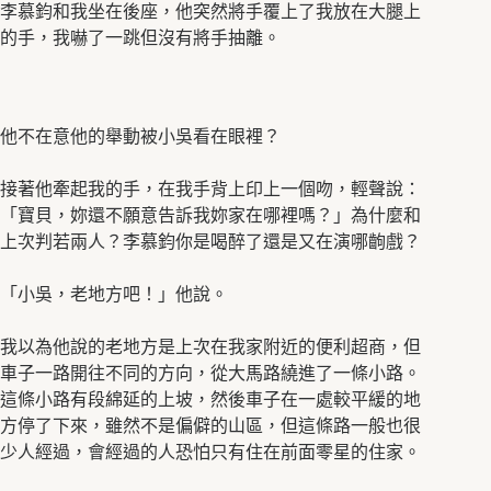
李慕鈞和我坐在後座，他突然將手覆上了我放在大腿上
的手，我嚇了一跳但沒有將手抽離。
他不在意他的舉動被小吳看在眼裡？
接著他牽起我的手，在我手背上印上一個吻，輕聲說：
「寶貝，妳還不願意告訴我妳家在哪裡嗎？」為什麼和
上次判若兩人？李慕鈞你是喝醉了還是又在演哪齣戲？
「小吳，老地方吧！」他說。
我以為他說的老地方是上次在我家附近的便利超商，但
車子一路開往不同的方向，從大馬路繞進了一條小路。
這條小路有段綿延的上坡，然後車子在一處較平緩的地
方停了下來，雖然不是偏僻的山區，但這條路一般也很
少人經過，會經過的人恐怕只有住在前面零星的住家。