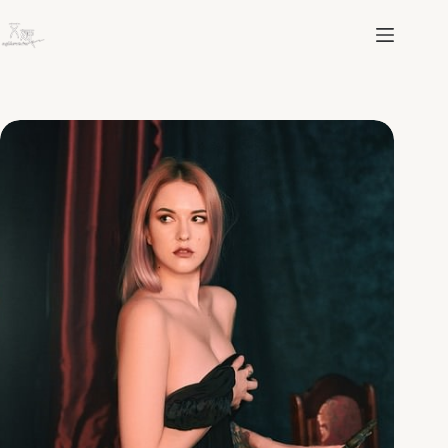
跳
至
主
要
內
容