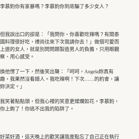
李慕鈞你有家暴嗎？李慕鈞你到底騙了多少女人？
但我說出口的卻是：「我問你，你喜歡吃辣嗎？有間泰
國料理很好吃，禮尚往來下次我請你去！」做個可愛而
上道的女人，就是別問問題製造男人的負擔，只用眼觀
察、用心感受。
換他愣了一下，然後笑出聲：「呵呵，Angela妳真有
趣，我果然沒看錯人。我吃辣啊！下次……的約會，讓
妳決定。」
我笑著點點頭，但我心裡的笑意更燦爛如花。李慕鈞，
你上鉤了！你逃不出我的陷阱了。
好菜好酒，這天晚上的歡笑讓我差點忘了自己正在執行