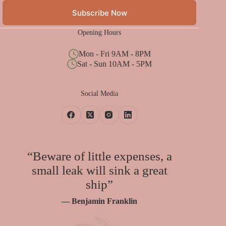
Subscribe Now
Opening Hours
Mon - Fri 9AM - 8PM
Sat - Sun 10AM - 5PM
Social Media
“Beware of little expenses, a
small leak will sink a great
ship”
— Benjamin Franklin