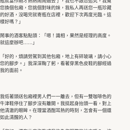
瓶就當作剛才熱熱鬧鬧過去了，我也不跟您追究，我幫
您換個包廂，您挑個對味的妹，我私人再送您一瓶珍藏
的好酒，沒喝完就寄瓶在店裡，歡迎下次再度光臨。這
樣好嗎？」
鬧事的酒客點點頭：「嗯！識相，果然是經理的高度。
就這麼辦吧……」
「好的，煩請勞駕到其他包廂，地上有碎玻璃，請小心
您的腳步。」我深深鞠了躬，看著穿黑色皮鞋的腳經過
我的面前。
我低著頭送包廂裡男人們一一離去，但有一雙咖啡色的
牛津鞋停住了腳步沒有離開。我挺起身抬頭一看，對上
他清澈的眼眸。在理當酒酣耳熱的時刻，怎會有一個還
如此清醒的人？