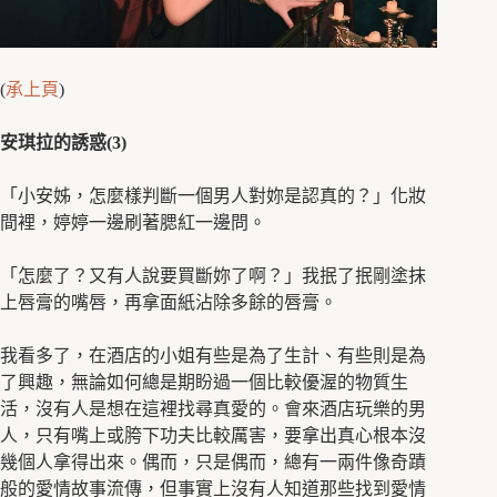
(
承上頁
)
安琪拉的誘惑(3)
「小安姊，怎麼樣判斷一個男人對妳是認真的？」化妝
間裡，婷婷一邊刷著腮紅一邊問。
「怎麼了？又有人說要買斷妳了啊？」我抿了抿剛塗抹
上唇膏的嘴唇，再拿面紙沾除多餘的唇膏。
我看多了，在酒店的小姐有些是為了生計、有些則是為
了興趣，無論如何總是期盼過一個比較優渥的物質生
活，沒有人是想在這裡找尋真愛的。會來酒店玩樂的男
人，只有嘴上或胯下功夫比較厲害，要拿出真心根本沒
幾個人拿得出來。偶而，只是偶而，總有一兩件像奇蹟
般的愛情故事流傳，但事實上沒有人知道那些找到愛情