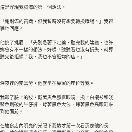
這是浮現我腦海的第一個想法。
「謝謝您的賞識，但我暫時沒有想要轉換職場。」我禮
貌地回應。
他挑了挑眉：「先別急著下定論，聽完我的建議，也許
妳會有不一樣的想法。好嗎？聽聽看也沒有損失，就算
聽完後拒絕了我，我也不會砸妳的店。」
深夜裡的麥當勞，他就坐在靠窗的座位等我。
我卸了臉上的妝，戴著黑色膠框眼鏡，換上白襯衫和淺
藍色刷破的牛仔褲，背著黑色大包，踩著黑色高跟鞋來
到他面前。
在速食店內明亮的光照下我這才第一次看清楚他的長