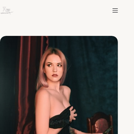
跳
至
主
要
內
容