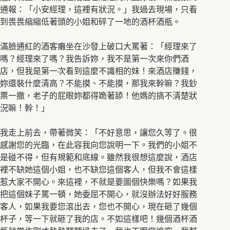
通報：「小安經理，這裡有狀況。」我過去現場，只看
到畏畏縮縮低著頭的小姐和碎了一地的酒杯酒瓶。
滿臉通紅的酒客癱坐在沙發上破口大罵著：「經理來了
嗎？經理來了嗎？我告訴妳，我不是第一次來你們酒
店，但我是第一次看到這麼不識相的妹！來酒店賺錢，
妳還裝什麼清高？不能摸、不能摸，那我來幹嘛？我鈔
票一撒，老子的屁眼妳都得跪著舔！他媽的搞不清楚狀
況嘛！幹！」
我走上前去，帶著微笑：「不好意思，讓您久等了。很
感謝您的光臨，在此容我向您說明一下。我們的小姐不
是碰不得，但有規範和底線。雖然我很想這麼說，酒店
裡不缺她這個小姐，也不缺您這個客人，但我不會這樣
惹大家不開心。來這裡，不就是要圖個快樂嗎？如果我
把這個妹子罵一頓，她委屈不開心，就沒辦法好好服務
客人，如果我要您滾出去，您也不開心，現在砸了幾個
杯子，等一下就砸了我的店。不如這樣吧！幾個酒杯酒