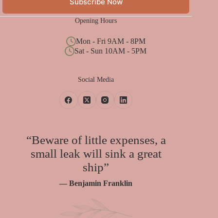
Subscribe Now
Opening Hours
Mon - Fri 9AM - 8PM
Sat - Sun 10AM - 5PM
Social Media
“Beware of little expenses, a
small leak will sink a great
ship”
— Benjamin Franklin