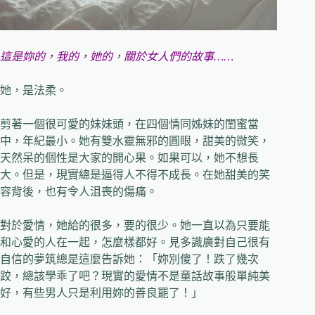
這是妳的，我的，她的，關於女人們的故事……
她，是法柔。
剪著一個很可愛的妹妹頭，在四個情同姊妹的閨蜜當
中，年紀最小。她有雙水靈無邪的圓眼，甜美的微笑，
天然呆的個性是大家的開心果。如果可以，她不想長
大。但是，現實總是逼得人不得不成長。在她甜美的笑
容背後，也有令人沮喪的傷痛。
對於愛情，她給的很多，要的很少。她一直以為只要能
和心愛的人在一起，怎麼樣都好。見多識廣對自己很有
自信的夢筑總是這麼告訴她：「妳別傻了！跌了幾次
跤，總該學乖了吧？現實的愛情不是童話故事般單純美
好，有些男人只是利用妳的善良罷了！」