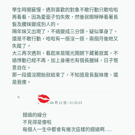
學生時開竅慢，遇到喜歡的對象不敢行動只敢哈啦
再看看，因為愛面子怕失敗，然後就眼睜睜看著長
髮及腰妹變成別人的。
隔年妹又出現了，不過變成三分頭，疑似單身了，
還是不敢行動，哈啦有一搭沒一搭，兩個月後她又
失蹤了。
大三再次遇到，看起來是陽光開朗下藏著寂寞，不
過悸動已經不再，加上身邊也有個長腿妹，日子愜
意自在。
那一段還沒開始就結束了，不知道是長髮妹傻、還
是我傻。
艾姬
2017 年 04 月 12 日 / 11:33:23
錯過的緣分
不見得是傻啦
每個人一生中都會有幾次這樣的錯過啊…..