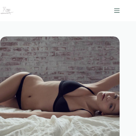
跳
至
主
要
內
容