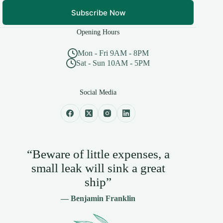
Subscribe Now
Opening Hours
Mon - Fri 9AM - 8PM
Sat - Sun 10AM - 5PM
Social Media
“Beware of little expenses, a
small leak will sink a great
ship”
— Benjamin Franklin