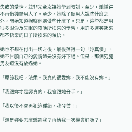
失敗的愛情，並非完全沒讓她學到教訓。至少，她懂得
不再借錢給男人了。至少，她除了聽男人說些什麼之
外，開始知道觀察他還做些什麼了。只是，這些都是用
很多眼淚及失眠的夜晚所換來的學習，用許多連笑起來
都不快樂的日子所換來的領悟。
她也不想在付出一切之後，最後落得一句「妳真傻」，
她不甘願自己的愛情總是沒有好下場。但是，那個劈腿
男友還沒有放過她。
「原諒我吧，法柔。我真的很愛妳，我不能沒有妳。」
「我跟妳才是認真的，我會跟她分手。」
「我以後不會再犯這種錯，我發誓！」
「還是妳要怎麼懲罰我？再給我一次機會好嗎？」