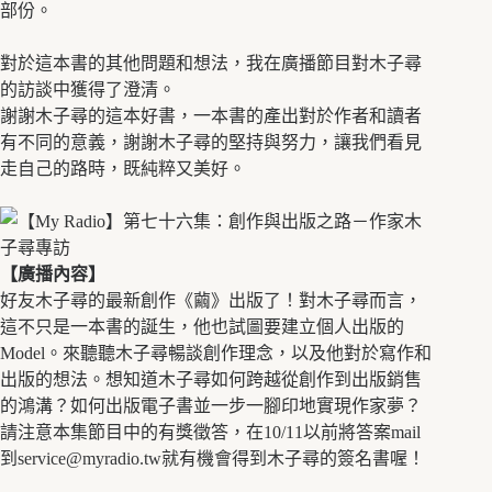
部份。
對於這本書的其他問題和想法，我在廣播節目對木子尋
的訪談中獲得了澄清。
謝謝木子尋的這本好書，一本書的產出對於作者和讀者
有不同的意義，謝謝木子尋的堅持與努力，讓我們看見
走自己的路時，既純粹又美好。
【廣播內容】
好友木子尋的最新創作《繭》出版了！對木子尋而言，
這不只是一本書的誕生，他也試圖要建立個人出版的
Model。來聽聽木子尋暢談創作理念，以及他對於寫作和
出版的想法。想知道木子尋如何跨越從創作到出版銷售
的鴻溝？如何出版電子書並一步一腳印地實現作家夢？
請注意本集節目中的有獎徵答，在10/11以前將答案mail
到
service@myradio.tw
就有機會得到木子尋的簽名書喔！