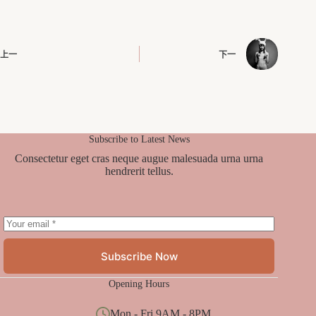
上一
下一
Subscribe to Latest News
Consectetur eget cras neque augue malesuada urna urna
hendrerit tellus.
Subscribe Now
Opening Hours
Mon - Fri 9AM - 8PM