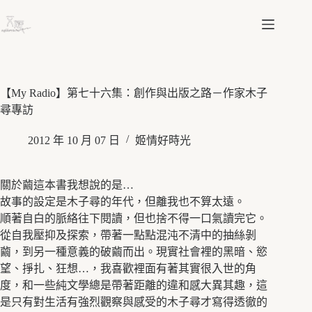
跳
至
主
要
內
容
【My Radio】第七十六集：創作與出版之路－作家木子
尋專訪
2012 年 10 月 07 日
姬情好時光
關於繭這本書我想說的是…
故事的設定是木子尋的年代，但離我也不算太遠。
順著自白的脈絡往下閱讀，但也捨不得一口氣讀完它。
從自我壓抑及探索，帶著一點點混沌不清中的抽絲剝
繭，到另一種意義的破繭而出。現實社會裡的黑暗、慾
望、掙扎、狂想…，我喜歡裡面有著其實很入世的角
度，和一些純文學總是帶著距離的違和感大異其趣，這
是只有對生活有強烈觀察與感受的木子尋才寫得透徹的