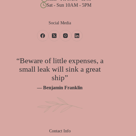
Sat - Sun 10AM - 5PM
Social Media
“Beware of little expenses, a
small leak will sink a great
ship”
— Benjamin Franklin
Contact Info