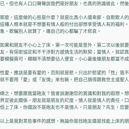
已。但也有人口口聲聲說我們是好朋友，也真的熟識彼此，然後
那麼，這麼做的心態是什麼？就是比真小人還卑鄙、自欺欺人的
這種人根本就是不想要有情人般的付出卻想享受情人有的福利。
象，欺騙別人就算了，連自己的心都騙了才悲哀。
如果和朋友不小心上了床，第一次可能是意外，第二次以後就要
友，有保密協定和不干涉對方感情生活的默契；當情人，就認真
要模擬兩可、模糊不清想要佔人便宜，小心最後連朋友都當不成
性愛，應該是要有愛的，否則就是慾。只出於慾望的「性」我不
就不要用「愛」或「友情」來包裝，把自己搞得跟救世主或聖人
總之，想要跟我當砲友？我會說謝謝您的賞識和對我的遐想。想
界定彼此關係，朋友就是朋友的尺度，情人就是情人的責任，口
但上了床，你還說不是砲友也不是情人，只是朋友？先生，您要
以上是我對某些事件的感想，無論你是找砲友還是找能上床的朋