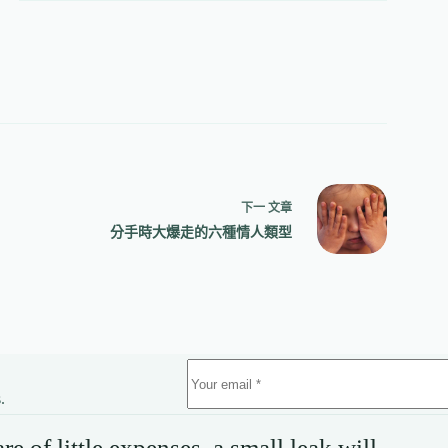
下一
文章
分手時大爆走的六種情人類型
.
e of little expenses, a small leak will