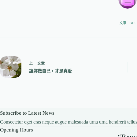
文章: 1315
上一
文章
讓妳做自己，才是真愛
Subscribe to Latest News
Consectetur eget cras neque augue malesuada urna urna hendrerit tellus
Opening Hours
“Bewar