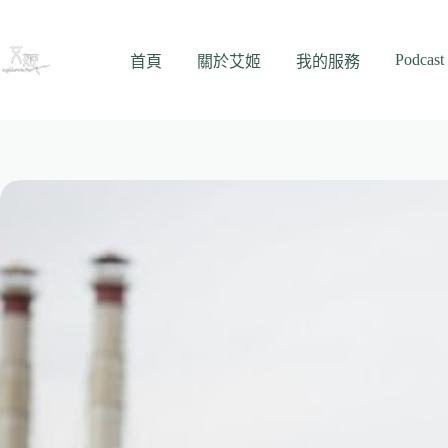
跳
至
Podcast
主
首頁
關於艾姬
我的服務
要
內
容