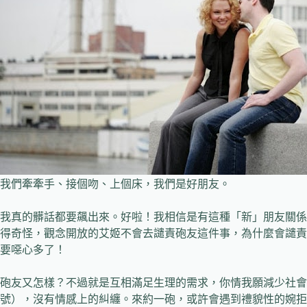
我們牽牽手、接個吻、上個床，我們是好朋友。
我真的髒話都要飆出來。好啦！我相信是有這種「新」朋友關係
得奇怪，觀念開放的艾姬不會去譴責砲友這件事，為什麼會譴責
要噁心多了！
砲友又怎樣？不過就是互相滿足生理的需求，你情我願減少社會
號），沒有情感上的糾纏。來約一砲，或許會遇到禮貌性的婉拒