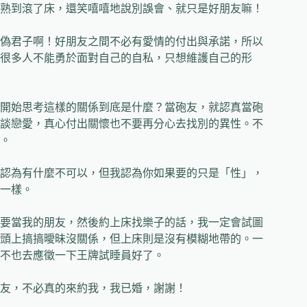
熟到滾了床，還笑嘻嘻地說別誤會、就只是好朋友嘛！
偽君子啊！好朋友之間不必有愛情的付出與承諾，所以
很多人不能勇於面對自己的自私，只想維護自己的形
開始思考這樣的關係到底是什麼？當砲友，就認真當砲
談戀愛，真心付出關懷也不要再分心去找別的異性。不
。
認為有什麼不可以，但我認為你如果要的只是「性」，
一樣。
要當我的朋友，然後約上床找樂子的話，我一定會試圖
頭上搞搞曖昧沒關係，但上床則是沒有模糊地帶的。一
不也去應徵一下王牌試睡員好了。
友，不必真的來約我，我已婚，謝謝！