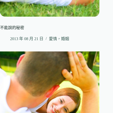
不能說的秘密
2013 年 08 月 21 日
愛情，婚姻