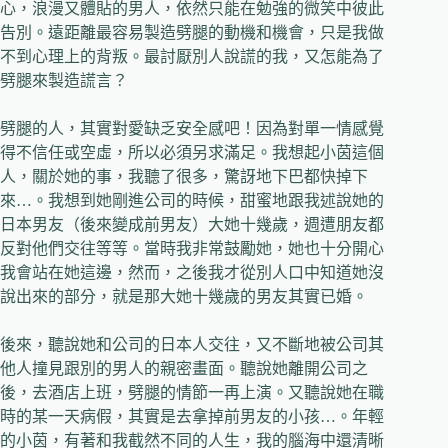
心，浪漫又體貼的男人，依然只能在勉強的微笑中彼此
告別。遠距離最容易製造劈腿的動機和機會，只是我做
不到心理上的背叛。最討厭別人說謊的我，又怎能為了
劈腿來製造謊言？
劈腿的人，其實對愛缺乏安全感吧！因為對單一情感覺
得不信任或空虛，所以必須另求滿足。我想起小茵這個
人，關於她的事，我聽了很多，驚訝地下巴都快掉下
來…。我想到她剛進公司的時候，甜蜜地跟我述說她的
日本男友（後來變成前男友）大她十幾歲，週遭朋友都
反對他們交往等等。當時我非常鼓勵她，她也十分開心
我會站在她這邊，然而，之後我才從別人口中知道她沒
說出來的部分，就是那大她十幾歲的男友其實已婚。
後來，聽說她和公司的日本人交往，又不斷地被公司其
他人撞見跟別的男人的親密畫面。聽說她離開公司之
後，去酒店上班，劈腿的情節一再上演。又聽說她在職
時的某一天病假，其實是去拿掉前男友的小孩…。年輕
的小茵，有著和我截然不同的人生，我的腦海中還清晰