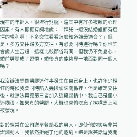
現在的年輕人，很流行劈腿，這其中有許多複雜的心理
因素。有人振振有詞地說：「拜託～還沒結婚誰都有選
擇的權利啊！不多交往看看怎麼知道誰最適合？」但
是，多方交往歸多方交往，有必要同時進行嗎？你也許
會說人生苦短，這樣比較節省時間，但我仍不免憂心，
婚前劈腿成了習慣，婚後真的能夠專一地面對同一個人
嗎？
我沒辦法想像劈腿這件事發生在自己身上，也許年少輕
狂的時候我會同時陷入幾段曖昧關係裡，但是確定交往
後，就無法再讓第三者加入這段感情中。我自己是個小
迷糊蛋，如果真的劈腿，大概也會偷吃忘了擦嘴馬上就
被發現。
對於經常在公司送早餐給我的男人，即使他的笑容非常
燦爛動人，我依然拒絕了他的邀約。總是說笑話逗我開