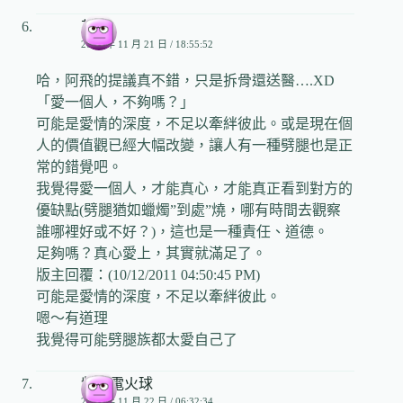
芙瑩
2006 年 11 月 21 日 / 18:55:52
哈，阿飛的提議真不錯，只是拆骨還送醫….XD
「愛一個人，不夠嗎？」
可能是愛情的深度，不足以牽絆彼此。或是現在個
人的價值觀已經大幅改變，讓人有一種劈腿也是正
常的錯覺吧。
我覺得愛一個人，才能真心，才能真正看到對方的
優缺點(劈腿猶如蠟燭”到處”燒，哪有時間去觀察
誰哪裡好或不好？)，這也是一種責任、道德。
足夠嗎？真心愛上，其實就滿足了。
版主回覆：(10/12/2011 04:50:45 PM)
可能是愛情的深度，不足以牽絆彼此。
嗯～有道理
我覺得可能劈腿族都太愛自己了
紫青電火球
2006 年 11 月 22 日 / 06:32:34