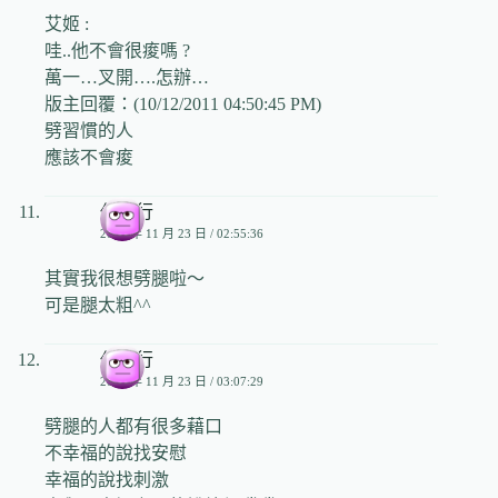
艾姬 :
哇..他不會很痠嗎 ?
萬一…叉開….怎辦…
版主回覆：(10/12/2011 04:50:45 PM)
劈習慣的人
應該不會痠
任我行
2006 年 11 月 23 日 / 02:55:36
其實我很想劈腿啦～
可是腿太粗^^
任我行
2006 年 11 月 23 日 / 03:07:29
劈腿的人都有很多藉口
不幸福的說找安慰
幸福的說找刺激