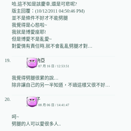
哈,這不知是該慶幸,還是可悲呢?
版主回覆：(10/12/2011 04:50:46 PM)
並不是條件不好才不能劈腿
我覺得是心態啦~
我就是博愛座耶!
但是博愛不是亂愛~
對愛情有責任時,就不會亂亂劈腿才對…
麗芙納亞
2008 年 07 月 16 日 / 12:53:51
我覺得劈腿很累的說…
除非讓自己的另一半知道，不過這樣又很不好…
龍冬子
2008 年 08 月 06 日 / 14:41:47
呵~
劈腿的人可以愛很多人..