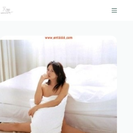
跳
至
主
要
內
容