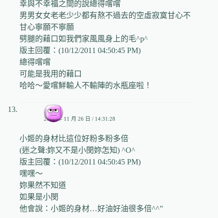
幸與不幸福之間的說總得嚐嚐
男男女女老老少少都有熬不過去的空虛寂寞甘心不
甘心寧願不寧願
劈腿的藉口如我們家風風身上的毛^p^
版主回覆：(10/12/2011 04:50:45 PM)
總得嚐嚐
可能是我用的藉口
哈哈～愛嚐鮮輸人不輸陣的水瓶座啦！
小薩
2006 年 11 月 26 日 / 14:31:28
小姬的身材比這位好粉多粉多倍
(迷之聲:妳又不是小閔妳怎知) ^O^
版主回覆：(10/12/2011 04:50:45 PM)
嘿嘿～
妳果然不知道
如果是小閔
他會說：小姬的身材…好油好油很多倍^^”