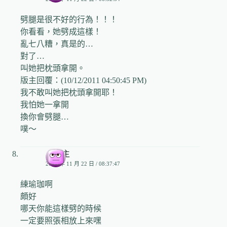
劈腿是很不好的行為！！！
你看看，她劈成這樣！
亂七八糟，真是的…
對了…
叫她把枕頭拿開。
版主回覆：(10/12/2011 04:50:45 PM)
我不敢叫她把枕頭拿開耶！
我怕她一拿開
換你會劈腿…
噗～
小公主
2006 年 11 月 22 日 / 08:37:47
練瑜珈啊
頗好
哪天你能這樣劈的時候
一定要照張相放上來嘿