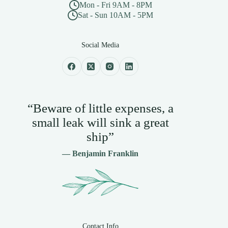
Mon - Fri 9AM - 8PM
Sat - Sun 10AM - 5PM
Social Media
“Beware of little expenses, a
small leak will sink a great
ship”
— Benjamin Franklin
Contact Info