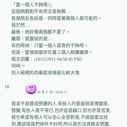
「愛一個人不夠嗎?」
這個問題對歹命而言是無解…
有個朋友告訴我，同時愛著兩個人是可能的。
我茫然…
最後，她好像兩個都不要了。
離題，我要說的是…
有的時候，只愛一個人是真的不夠吧。
但是，愛情遊戲存在著三個人稍嫌擁擠。
版主回覆：(10/12/2011 04:50:45 PM)
呵呵～
別人碗裡的肉看起來總是比較大塊
小宇
2008 年 05 月 27 日 / 16:40:11
我並不是贊成劈腿的人,有些人的星座就是博愛座,
劈腿,有些人是不得已,也許這是藉口,但也許是苦衷,
我也希望有個人可以全心全意對我,不過我還沒找
到,應該是我們條件不好吧,所以我也沒資格去劈腿,