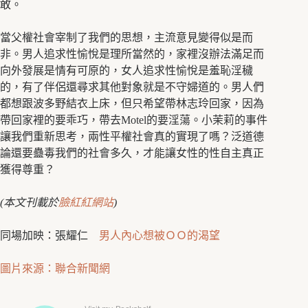
敢。
當父權社會宰制了我們的思想，主流意見變得似是而
非。男人追求性愉悅是理所當然的，家裡沒辦法滿足而
向外發展是情有可原的，女人追求性愉悅是羞恥淫穢
的，有了伴侶還尋求其他對象就是不守婦道的。男人們
都想跟波多野結衣上床，但只希望帶林志玲回家，因為
帶回家裡的要乖巧，帶去Motel的要淫蕩。小茉莉的事件
讓我們重新思考，兩性平權社會真的實現了嗎？泛道德
論還要蠱毒我們的社會多久，才能讓女性的性自主真正
獲得尊重？
(本文刊載於
臉紅紅網站
)
同場加映：張耀仁
男人內心想被ＯＯ的渴望
圖片來源：聯合新聞網