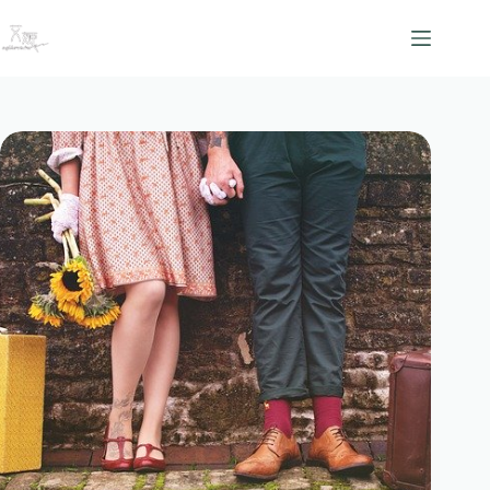
跳
至
主
要
內
容