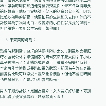
當一個男人很愛妳，他會發現辯才無礙都開始派不上用
場。爭執時即使知道他有機會辯贏你，也不會堅持非要
論個輸贏，他反而會退讓，傷人的話會忍著不說。因為
比起吵架時的輸贏，他更怕惹妳生氣和失去妳。他的不
計較是為了讓妳明白，包容妳的小任性就是愛的證明。
但也請妳不要用公主病來回報他喔！
不完美的時刻：
點餐時踩到雷；遊玩的時候排隊排太久；到達約會餐廳
時才發現公休；準備回家的時候突然下起大雨；不小心
車子被拖吊了；走錯路或迷路了，種種不完美的時刻，
本來可能會懊惱或暴跳如雷的狀況，卻因為有妳在身邊
而變得比較可以忍受。雖然也會懊惱，但他不會把時間
花在發脾氣，而是珍惜相處的時光。
男人不跟妳計較，是因為愛妳，女人要好好珍惜，可別
因此得了便宜就賣乖，惡意欺負人喔！