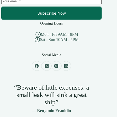
Subscribe Now
Opening Hours
Mon - Fri 9AM - 8PM
Sat - Sun 10AM - 5PM
Social Media
“Beware of little expenses, a
small leak will sink a great
ship”
— Benjamin Franklin