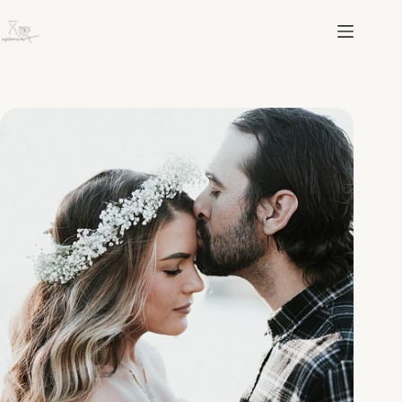
跳
至
主
要
內
容