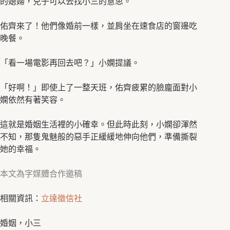
的媳婦，兒子可以去找小三的意思。
佑齊來了！他們像婚前一樣，並肩坐在速食店的窗邊吃
晚餐。
「看一場電影再回去吧？」小嫻提議。
「好啊！」即使上了一整天班，佑齊疲累的臉龐面對小
嫻依然有著笑容。
這就是婚姻生活裡的小確幸。但此時此刻，小嫻卻渾然
不知，那隻鬼魅般的惡手正緩緩地伸向他們，準備撕裂
她的幸福。
本文為字媒體合作邀稿
相關資訊：
立達徵信社
婚姻，小三