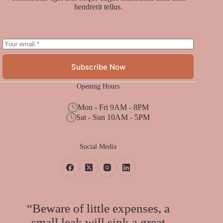
hendrerit tellus.
Subscribe Now
Opening Hours
Mon - Fri 9AM - 8PM
Sat - Sun 10AM - 5PM
Social Media
“Beware of little expenses, a
small leak will sink a great