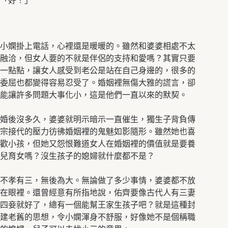
「好！」
小嫻掛上電話，心裡還是暖暖的。雖然和婆婆相處不太
融洽，但女人要的不就是伴侶的支持和愛嗎？其實只要
一點點，讓女人感受到老公是站在自己身邊的，很多的
委屈也都變得容易忍受了。婚姻裡無傷大雅的謊言，卻
能讓許多問題大事化小，這是他們一直以來的默契。
婚後沒多久，婆婆就明示暗示一直催生，獨生子背負傳
宗接代的壓力彷彿婚姻裡的鬼魅如影隨形。雖然她也喜
歡小孩，但她又怨恨難道女人在婚姻裡的價值就是要養
兒育女嗎？沒生孩子的媳婦就什麼都不是？
不孝有三，無後為大。無論做了多少事情，婆婆都不放
在眼裡。還曾經意有所指地說，佑齊要像古代人有三妻
四妾就好了，總有一個能幫王家生孩子吧？就是這種封
建老舊的思想，令小嫻渾身不舒服，好像她不是個稱職