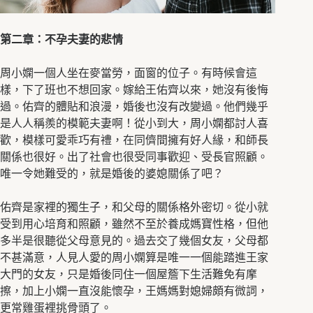
第二章：不孕夫妻的悲情
周小嫻一個人坐在麥當勞，面窗的位子。有時候會這
樣，下了班也不想回家。嫁給王佑齊以來，她沒有後悔
過。佑齊的體貼和浪漫，婚後也沒有改變過。他們幾乎
是人人稱羨的模範夫妻啊！從小到大，周小嫻都討人喜
歡，模樣可愛乖巧有禮，在同儕間擁有好人緣，和師長
關係也很好。出了社會也很受同事歡迎、受長官照顧。
唯一令她難受的，就是婚後的婆媳關係了吧？
佑齊是家裡的獨生子，和父母的關係格外密切。從小就
受到用心培育和照顧，雖然不至於養成媽寶性格，但他
多半是很聽從父母意見的。過去交了幾個女友，父母都
不甚滿意，人見人愛的周小嫻算是唯一一個能踏進王家
大門的女友，只是婚後同住一個屋簷下生活難免有摩
擦，加上小嫻一直沒能懷孕，王媽媽對媳婦頗有微詞，
更常雞蛋裡挑骨頭了。