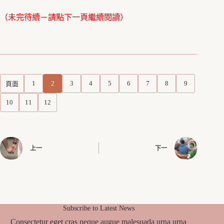
（未完待續－請點下一頁繼續閱讀）
1
2
3
4
5
6
7
8
9
頁面
10
11
12
上一
下一
Subscribe to Latest News
Consectetur eget cras neque augue malesuada urna urna