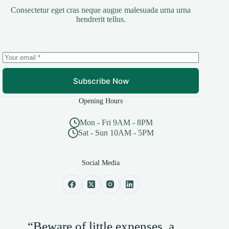
Consectetur eget cras neque augue malesuada urna urna
hendrerit tellus.
Subscribe Now
Opening Hours
Mon - Fri 9AM - 8PM
Sat - Sun 10AM - 5PM
Social Media
“Beware of little expenses, a