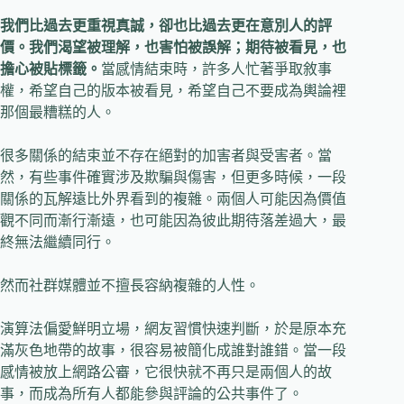
我們比過去更重視真誠，卻也比過去更在意別人的評
價。我們渴望被理解，也害怕被誤解；期待被看見，也
擔心被貼標籤。
當感情結束時，許多人忙著爭取敘事
權，希望自己的版本被看見，希望自己不要成為輿論裡
那個最糟糕的人。
很多關係的結束並不存在絕對的加害者與受害者。當
然，有些事件確實涉及欺騙與傷害，但更多時候，一段
關係的瓦解遠比外界看到的複雜。兩個人可能因為價值
觀不同而漸行漸遠，也可能因為彼此期待落差過大，最
終無法繼續同行。
然而社群媒體並不擅長容納複雜的人性。
演算法偏愛鮮明立場，網友習慣快速判斷，於是原本充
滿灰色地帶的故事，很容易被簡化成誰對誰錯。當一段
感情被放上網路公審，它很快就不再只是兩個人的故
事，而成為所有人都能參與評論的公共事件了。