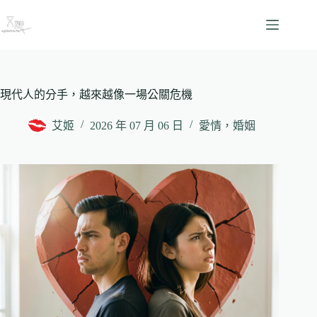
跳
至
主
要
內
容
現代人的分手，越來越像一場公關危機
艾姬
2026 年 07 月 06 日
愛情，婚姻