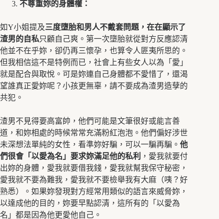
不尊重妳的身體權：
如Y小姐提及
三度墮胎和男人不戴套問題，在在顯示了
渣男的自私
只顧自己爽。第一次墮胎就從對方反應認清
他並不在乎妳，卻仍再三懷孕，也算令人匪夷所思的。
但我相信這不是特例而已，社會上有些女人以為「愛」
就是配合與取悅。可是妳連自己身體都不愛惜了，還渴
望誰真正愛妳呢？小孩更無辜，請不要成為渣男造孽的
共犯。
渣男不見得要高富帥，他們可能是文筆很好或能言善
道，和妳相處的時候常常充滿粉紅泡泡。他們偏好涉世
未深想法單純的女性，看準妳好騙，可以一騙再騙。
他
們很會「以愛為名」要求妳滿足他的私利
，愛我就要付
出妳的身體，愛我就要借我錢，愛我就幫我保守秘密，
愛我就不要為難我，愛我就不要檢舉我有大麻（咦？好
熟悉）。如果妳發現對方經常用類似的語言來威脅妳，
以達成他的目的，妳要早點認清，這所有的「以愛為
名」都是因為他更愛他自己。