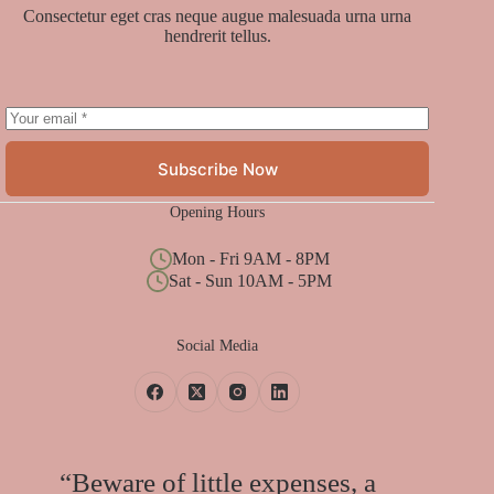
Consectetur eget cras neque augue malesuada urna urna
hendrerit tellus.
Subscribe Now
Opening Hours
Mon - Fri 9AM - 8PM
Sat - Sun 10AM - 5PM
Social Media
“Beware of little expenses, a