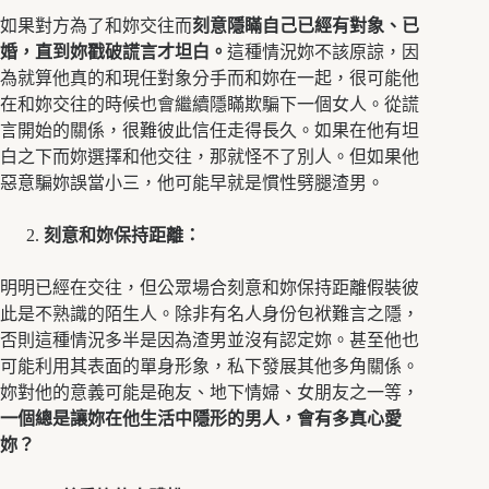
如果對方為了和妳交往而
刻意隱瞞自己已經有對象、已
婚，直到妳戳破謊言才坦白。
這種情況妳不該原諒，因
為就算他真的和現任對象分手而和妳在一起，很可能他
在和妳交往的時候也會繼續隱瞞欺騙下一個女人。從謊
言開始的關係，很難彼此信任走得長久。如果在他有坦
白之下而妳選擇和他交往，那就怪不了別人。但如果他
惡意騙妳誤當小三，他可能早就是慣性劈腿渣男。
刻意和妳保持距離：
明明已經在交往，但公眾場合刻意和妳保持距離假裝彼
此是不熟識的陌生人。除非有名人身份包袱難言之隱，
否則這種情況多半是因為渣男並沒有認定妳。甚至他也
可能利用其表面的單身形象，私下發展其他多角關係。
妳對他的意義可能是砲友、地下情婦、女朋友之一等，
一個總是讓妳在他生活中隱形的男人，會有多真心愛
妳？