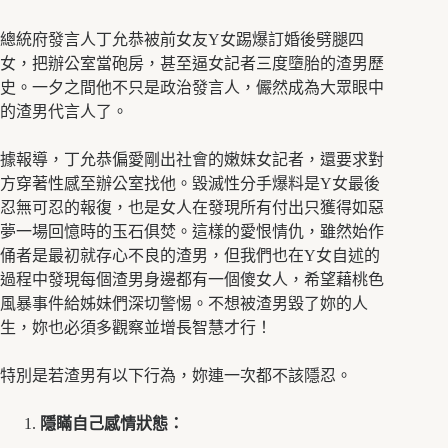
總統府發言人丁允恭被前女友Y女踢爆訂婚後劈腿四
女，把辦公室當砲房，甚至逼女記者三度墮胎的渣男歷
史。一夕之間他不只是政治發言人，儼然成為大眾眼中
的渣男代言人了。
據報導，丁允恭偏愛剛出社會的嫩妹女記者，還要求對
方穿著性感至辦公室找他。毀滅性分手爆料是Y女最後
忍無可忍的報復，也是女人在發現所有付出只獲得如惡
夢一場回憶時的玉石俱焚。這樣的愛恨情仇，雖然始作
俑者是最初就存心不良的渣男，但我們也在Y女自述的
過程中發現每個渣男身邊都有一個傻女人，希望藉桃色
風暴事件給姊妹們深切警惕。不想被渣男毀了妳的人
生，妳也必須多觀察並增長智慧才行！
特別是若渣男有以下行為，妳連一次都不該隱忍。
隱瞞自己感情狀態：