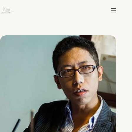
跳
至
主
要
內
容