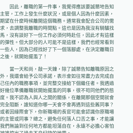
因此，離職的第一件事，我覺得應該要誠懇地告知
主管，工作上發生什麼狀況，或是個人因為什麼因素，
期望在什麼時候離開這個職務。通常我會配合公司的需
求，去調整我離職的時間點。這也是因為我沒有騎驢找
馬，沒有談好下一份工作必須何時赴任，因此才有這樣
的彈性。但大部分的人可能不是這樣，我們也經常看到
一些人，因為已經找好了下一個落腳處，在決定離職日
之後，就開始擺濫了！
當一天和尚，敲一天鐘，除了誠懇告知離職原因之
外，我還會給予公司承諾，表示會如往常盡力去完成自
己任內的職務事項，並完整交接給下個繼任者。我遇過
好幾位準備離職就開始擺濫的同事，很不苟同他們的態
度。我不認為人與人之間的關係，在離開那個空間就會
完全阻斷，誰知道你哪一天會不會再遇到這些舊同事？
或者因緣際會下，你新職場的長官可能會認識你原職場
的主管或同事？總之，避免任何落人口舌之事，才能讓
我們無論到任何地方都能坦蕩自在，永遠不必擔心害怕