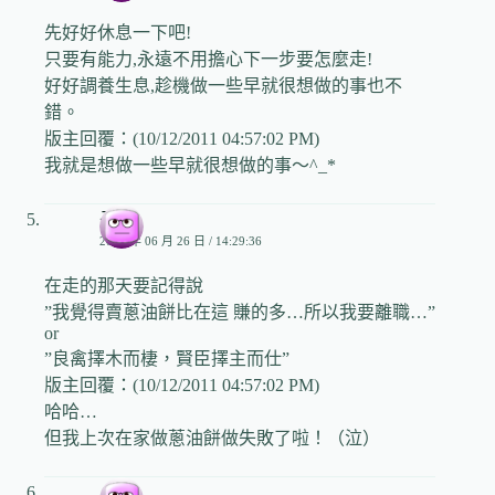
先好好休息一下吧!
只要有能力,永遠不用擔心下一步要怎麼走!
好好調養生息,趁機做一些早就很想做的事也不
錯。
版主回覆：(10/12/2011 04:57:02 PM)
我就是想做一些早就很想做的事～^_*
子逸
2009 年 06 月 26 日 / 14:29:36
在走的那天要記得說
”我覺得賣蔥油餅比在這 賺的多…所以我要離職…”
or
”良禽擇木而棲，賢臣擇主而仕”
版主回覆：(10/12/2011 04:57:02 PM)
哈哈…
但我上次在家做蔥油餅做失敗了啦！（泣）
小兒