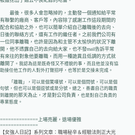
被誰挖出了過去不良紀錄的地雷。
最後，很多人會忽略掉的，主動發一個通知給平常
有聯繫的廠商、客戶等，內容除了感謝工作這段期間的
配合和協助之外，也可以簡單介紹自己離職後的去向、
日後的聯絡方式，還有工作的繼任者。之前我們公司有
一位同事離職，也許是因為和主管不太愉快的狀況下離
開，他不透露自己的去向給大家，也不發
mail
告訴平常
有來往的對象他要離職，而用一種詭異且低調的方式就
離開了
。我認為這是既奇怪又不禮貌的事，而且他並沒有協
助接任他工作的人對外打聲招呼，也等於是交接未完成。
「離職」，可以是個驚嘆號，可以是個問號，可以是個
句號，但也可以是個逗號或是分號。總之，善盡自己的職責
那天為止，才是對公司負責，
到離開的
也是對自己負責的
專業態度。
==============
上場亮麗，退場優雅
==============
【女強人日記】系列文章：職場秘辛＆經驗法則正大光