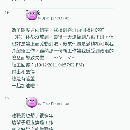
葉爸爸
2009 年 07 月 01 日 / 09:17:02
為了態度這兩個字，我搞到將近兩個禮拜的補
（特）休都沒放到，最後一天還搞到八點下班。但
也許是讓上頭感動到吧。後來他還是滿積極地幫我
介紹新工作，雖然那一份新工作讓我感受到政治的
險惡而導致失業 ～＞＿＜～
版主回覆：(10/12/2011 04:57:02 PM)
付出和獲得
總是有落差…
一起加油吧！
sylvia
2009 年 07 月 02 日 / 10:40:30
離職我也想了很多年
這輩子還沒換過工作
寫了好幾次的辭職信