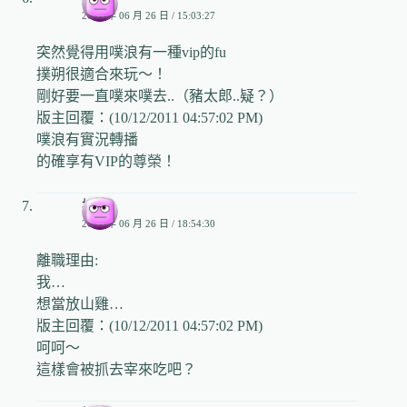
2009 年 06 月 26 日 / 15:03:27
突然覺得用噗浪有一種vip的fu
撲朔很適合來玩～！
剛好要一直噗來噗去..（豬太郎..疑？）
版主回覆：(10/12/2011 04:57:02 PM)
噗浪有實況轉播
的確享有VIP的尊榮！
撲朔
2009 年 06 月 26 日 / 18:54:30
離職理由:
我…
想當放山雞…
版主回覆：(10/12/2011 04:57:02 PM)
呵呵～
這樣會被抓去宰來吃吧？