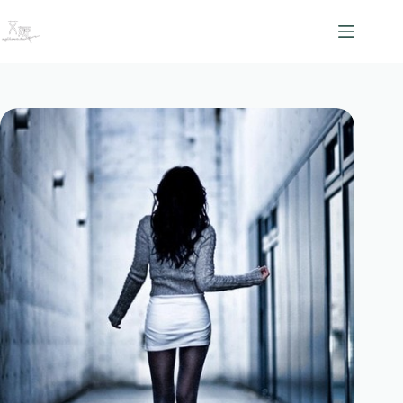
跳
至
主
要
內
容