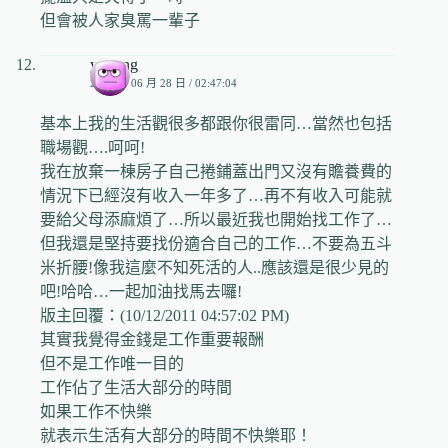
但會被人家臭罵一輩子
yuming
2009 年 06 月 28 日 / 02:47:04
基本上我的生活觀很多都跟你很雷同…當然也包括
職場觀….呵呵!
我在放棄一棟房子自己捲鋪蓋出門又沒有贍養費的
情況下已經沒有收入一年多了…再不有收入可能就
要給父母添麻煩了…所以最近我也開始找工作了…
但我還是堅持要找份適合自己的工作…不要為五斗
米折腰!像我這麼不知死活的人..應該還是很少見的
吧!哈哈…一起加油找馬去囉!
版主回覆：(10/12/2011 04:57:02 PM)
其實我覺得金錢是工作重要報酬
但不是工作唯一目的
工作佔了生活大部分的時間
如果工作不快樂
就表示生活有大部分的時間不快樂耶！