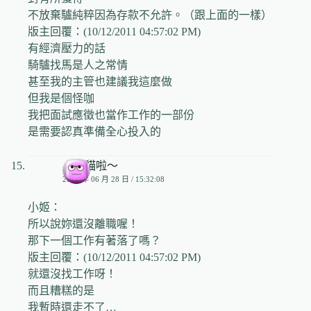
不放棄驢純粹因為存款不允許。（跟上面的一樣）
版主回覆：(10/12/2011 04:57:02 PM)
有經濟壓力的話
騎驢找馬是人之常情
甚至我的主管也建議我這麼做
但我是個怪咖
我把面試應徵也當作工作的一部份
是需要認真準備全心投入的
小山貓啦～
2009 年 06 月 28 日 / 15:32:08
小姬：
所以說妳還沒離職喔！
那下一個工作有著落了嗎？
版主回覆：(10/12/2011 04:57:02 PM)
就還沒找工作呀！
而且糟糕的是
我暫時還走不了…