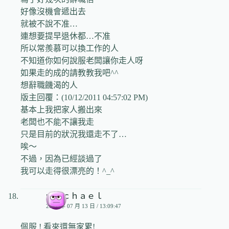
好像沒機會遞出去
就被不說不准…
連想要提早退休都…不准
所以常羨慕可以換工作的人
不知道你如何說服老闆讓你走人呀
如果走的成的請教教我吧^^
想辭職饑渴的人
版主回覆：(10/12/2011 04:57:02 PM)
基本上我把家人搬出來
老闆也不能不讓我走
只是目前的狀況我還走不了…
唉～
不過，因為已經談過了
我可以走得很漂亮的！^_^
ｍｉｃｈａｅｌ
2009 年 07 月 13 日 / 13:09:47
佩服 ! 看來還無家累!