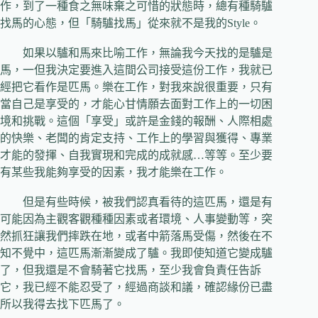
作，到了一種食之無味棄之可惜的狀態時，總有種騎驢
找馬的心態，但「騎驢找馬」從來就不是我的
Style
。
如果以驢和馬來比喻工作，無論我今天找的是驢是
馬，一但我決定要進入這間公司接受這份工作，我就已
經把它看作是匹馬。樂在工作，對我來說很重要，只有
當自己是享受的，才能心甘情願去面對工作上的一切困
境和挑戰。這個「享受」或許是金錢的報酬、人際相處
的快樂、老闆的肯定支持、工作上的學習與獲得、專業
才能的發揮、自我實現和完成的成就感
…
等等。至少要
有某些我能夠享受的因素，我才能樂在工作。
但是有些時候，被我們認真看待的這匹馬，還是有
可能因為主觀客觀種種因素或者環境、人事變動等，突
然抓狂讓我們摔跌在地，或者中箭落馬受傷，然後在不
知不覺中，這匹馬漸漸變成了驢。我即使知道它變成驢
了，但我還是不會騎著它找馬，至少我會負責任告訴
它，我已經不能忍受了，經過商談和議，確認緣份已盡
所以我得去找下匹馬了。