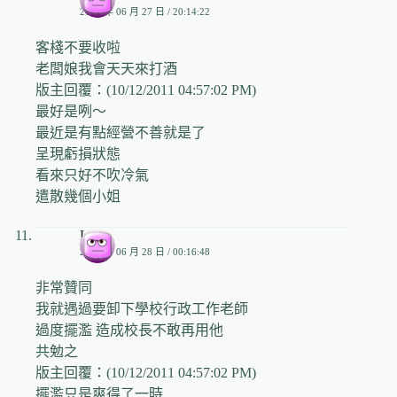
2009 年 06 月 27 日 / 20:14:22
客棧不要收啦
老闆娘我會天天來打酒
版主回覆：(10/12/2011 04:57:02 PM)
最好是咧～
最近是有點經營不善就是了
呈現虧損狀態
看來只好不吹冷氣
遣散幾個小姐
Lien
2009 年 06 月 28 日 / 00:16:48
非常贊同
我就遇過要卸下學校行政工作老師
過度擺濫 造成校長不敢再用他
共勉之
版主回覆：(10/12/2011 04:57:02 PM)
擺濫只是爽得了一時