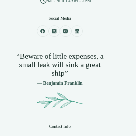
Sat - Sun 10AM - 5PM
Social Media
“Beware of little expenses, a
small leak will sink a great
ship”
— Benjamin Franklin
Contact Info