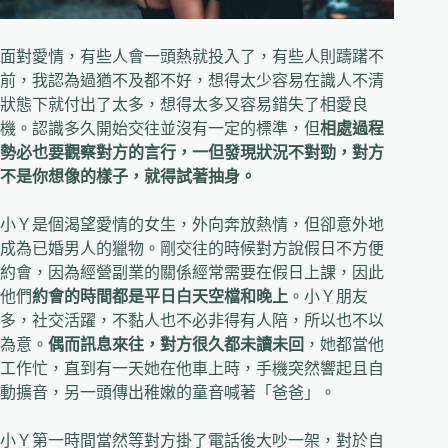
面對愛情，有些人會一頭熱就投入了，有些人則躊躇不
前，我認為過猶不及都不好，想得太少容易在識人不清
狀態下就付出了太多，想得太多又容易錯失了相愛良
機。認識多久開始交往並沒有一定的標準，但
相處過程
勢必也要觀察對方的言行，一但發現狀況不對勁，對方
不是你想像的樣子，就得試著抽身。
小Ｙ是個渴望愛情的女生，外向奔放熱情，但卻意外地
成為已婚男人的獵物。剛交往的時候對方說假日不方便
約會，因為經營副業的關係經常需要在假日上課，因此
他們
約會的時間都是平日白天空檔和晚上
。小Ｙ朋友
多，社交活躍，不黏人也不必非得有人陪，所以也不以
為意。
偶而訊息來往，對方很久都未讀未回
，她都當他
工作忙，直到有一天她在他車上時，手機突然響起且自
動擴音，另一頭傳出稚嫩的童音喊著「爸爸」。
小Ｙ第一時間當然等對方掛了電話後大吵一架，對於自