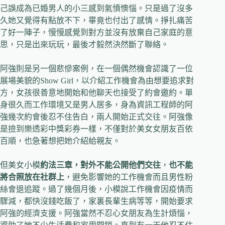
己誤成為已婚男人的小三感到氣憤懊惱。只是過了沒多
久她又覺得有點放不下，畢竟也付出了感情。掙扎痛苦
了好一陣子，慢慢感覺到對方並沒有放棄自己家庭的意
思，只是出來玩玩，最後才毅然決然斷了聯絡。
阿強則是另一個悲慘案例，在一個偶然機會認識了一位
展場美貌的Show Girl，以介紹工作機會為由想要追求對
方，女孩很善意地開始和他聊天也接受了約會邀約。單
身很久而工作環境又是男人居多，身為資訊工程師的阿
強幾次約會後忍不住告白，兩人開始正式交往。阿強像
是撿到樂透彩中獎彩券一樣，不僅對於美女女朋友百依
百順，也急著想把她介紹給親友。
但美女小模
約法三章，對外不能公開他們交往
，
也不能
將合照放在社群上
，避免影響她的工作機會而且男性粉
絲會退追蹤。過了幾個月後，小模說工作機會因疫情而
驟減，都快沒錢吃飯了，家裏長輩生病等等，開始要求
阿強的經濟支援。阿強當然不忍心女朋友為生計煩惱，