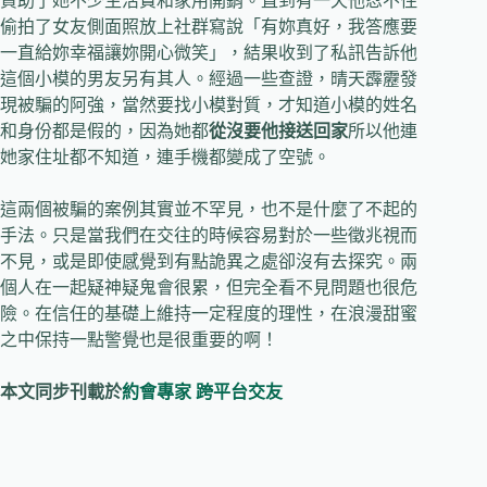
資助了她不少生活費和家用開銷。直到有一天他忍不住
偷拍了女友側面照放上社群寫說「有妳真好，我答應要
一直給妳幸福讓妳開心微笑」，結果收到了私訊告訴他
這個小模的男友另有其人。經過一些查證，晴天霹靂發
現被騙的阿強，當然要找小模對質，才知道小模的姓名
和身份都是假的，因為她都
從沒要他接送回家
所以他連
她家住址都不知道，連手機都變成了空號。
這兩個被騙的案例其實並不罕見，也不是什麼了不起的
手法。只是當我們在交往的時候容易對於一些徵兆視而
不見，或是即使感覺到有點詭異之處卻沒有去探究。兩
個人在一起疑神疑鬼會很累，但完全看不見問題也很危
險。在信任的基礎上維持一定程度的理性，在浪漫甜蜜
之中保持一點警覺也是很重要的啊！
本文同步刊載於
約會專家
跨平台交友