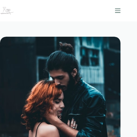
跳
至
主
要
內
容