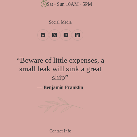
Sat - Sun 10AM - 5PM
Social Media
“Beware of little expenses, a
small leak will sink a great
ship”
— Benjamin Franklin
Contact Info