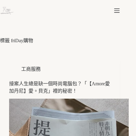
跳
至
主
要
內
容
標籤
friDay購物
工商服務
接案人生總是缺一個時尚電腦包？「【Amore愛
加丹尼】愛。貝克」裡的秘密！