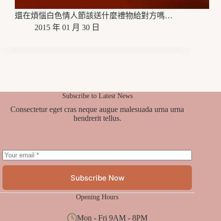
還在煩惱白色情人節該送什麼禮物給對方嗎…
2015 年 01 月 30 日
Subscribe to Latest News
Consectetur eget cras neque augue malesuada urna urna
hendrerit tellus.
Subscribe Now
Opening Hours
Mon - Fri 9AM - 8PM