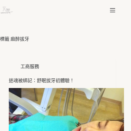
跳
至
主
要
內
容
標籤
麻醉拔牙
工商服務
迷魂被綁記：舒眠拔牙初體驗！