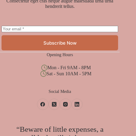
Consectetur eget cras neque augue malesuada urna urna
hendrerit tellus.
Subscribe Now
Opening Hours
Mon - Fri 9AM - 8PM
Sat - Sun 10AM - 5PM
Social Media
“Beware of little expenses, a