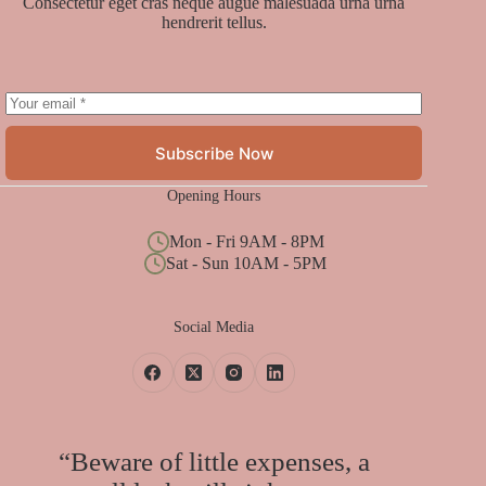
Consectetur eget cras neque augue malesuada urna urna
hendrerit tellus.
Subscribe Now
Opening Hours
Mon - Fri 9AM - 8PM
Sat - Sun 10AM - 5PM
Social Media
“Beware of little expenses, a