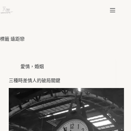
跳
至
主
要
內
容
標籤
遠距戀
愛情，婚姻
三種時差情人的破局關鍵