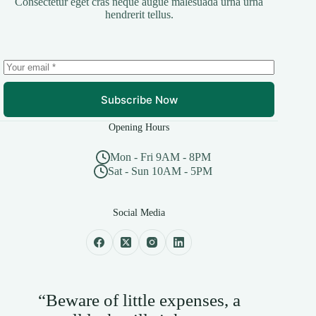
Consectetur eget cras neque augue malesuada urna urna
hendrerit tellus.
Subscribe Now
Opening Hours
Mon - Fri 9AM - 8PM
Sat - Sun 10AM - 5PM
Social Media
“Beware of little expenses, a