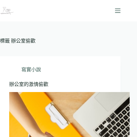
跳
至
主
要
內
容
標籤
辦公室偷歡
寫實小說
辦公室的激情偷歡