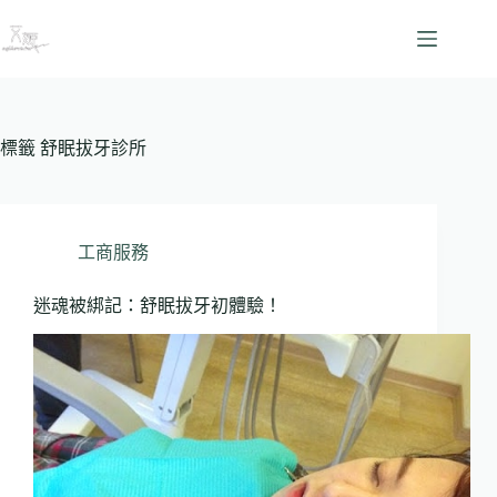
跳
至
主
要
內
容
標籤
舒眠拔牙診所
工商服務
迷魂被綁記：舒眠拔牙初體驗！