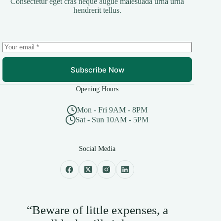
Consectetur eget cras neque augue malesuada urna urna
hendrerit tellus.
Subscribe Now
Opening Hours
Mon - Fri 9AM - 8PM
Sat - Sun 10AM - 5PM
Social Media
“Beware of little expenses, a