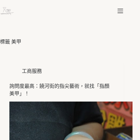
跳
至
主
要
內
容
標籤
美甲
工商服務
詢問度最高：饒河街的指尖藝術，就找「指顏
美甲」！