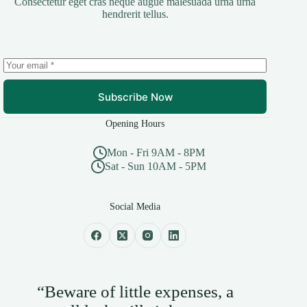
Consectetur eget cras neque augue malesuada urna urna
hendrerit tellus.
Subscribe Now
Opening Hours
Mon - Fri 9AM - 8PM
Sat - Sun 10AM - 5PM
Social Media
“Beware of little expenses, a