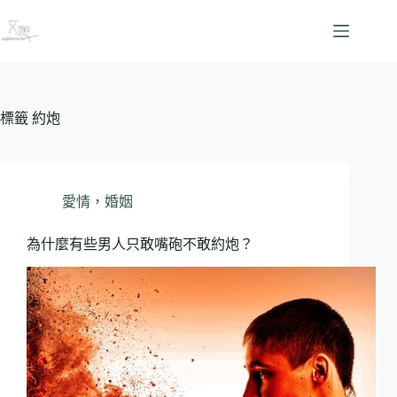
跳
至
主
要
內
容
標籤
約炮
愛情，婚姻
為什麼有些男人只敢嘴砲不敢約炮？