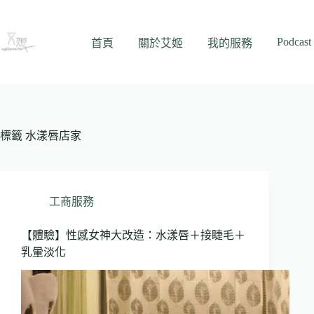
跳
至
Podcast
主
首頁
關於艾姬
我的服務
要
內
容
標籤
水漾唇店家
工商服務
【體驗】性感女神大改造：水漾唇＋接睫毛＋
乳暈淡化