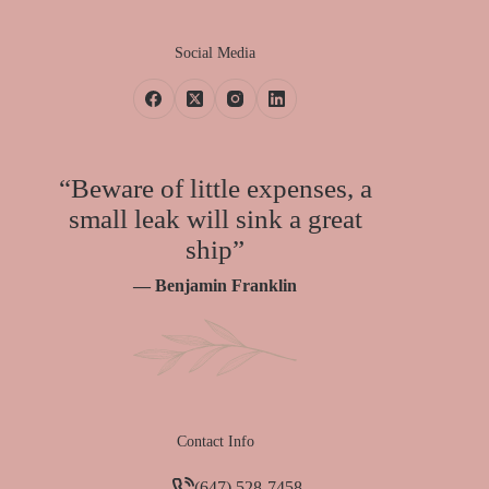
Social Media
“Beware of little expenses, a
small leak will sink a great
ship”
— Benjamin Franklin
Contact Info
(647) 528-7458