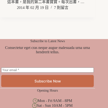
這本書，是我的第二本書寶寶。每次出書，…
2014 年 02 月 19 日
7 則留言
Subscribe to Latest News
Consectetur eget cras neque augue malesuada urna urna
hendrerit tellus.
Subscribe Now
Opening Hours
Mon - Fri 9AM - 8PM
Sat - Sun 10AM - 5PM