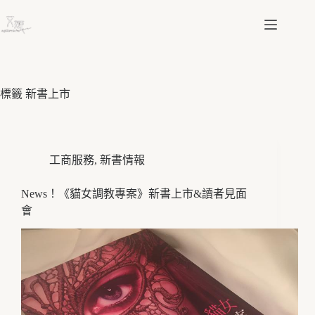
跳
至
主
要
內
容
標籤
新書上市
工商服務
,
新書情報
News！《貓女調教專案》新書上市&讀者見面
會