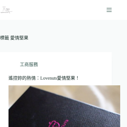
跳
至
主
要
內
容
標籤
愛情堅果
工商服務
遙控妳的熱情：Lovenuts愛情堅果！