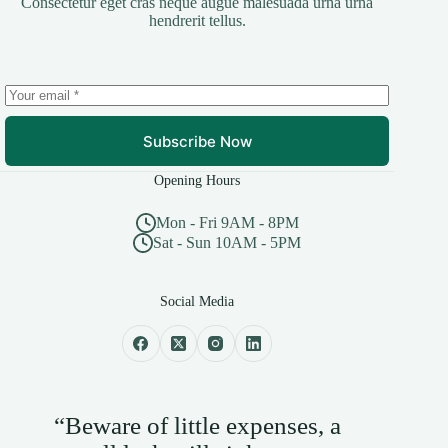
Consectetur eget cras neque augue malesuada urna urna
hendrerit tellus.
Subscribe Now
Opening Hours
Mon - Fri 9AM - 8PM
Sat - Sun 10AM - 5PM
Social Media
“Beware of little expenses, a