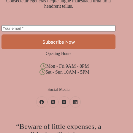
Consectetur eget cras neque augue malesuada urna urna
hendrerit tellus.
Subscribe Now
Opening Hours
Mon - Fri 9AM - 8PM
Sat - Sun 10AM - 5PM
Social Media
“Beware of little expenses, a