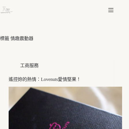
跳
至
主
要
內
容
標籤
情趣震動器
工商服務
遙控妳的熱情：Lovenuts愛情堅果！