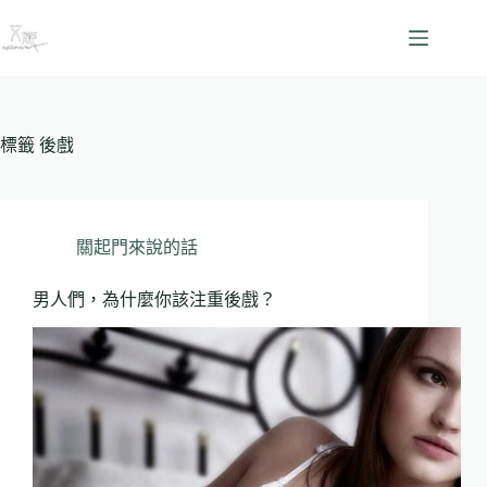
跳
至
主
要
內
容
標籤
後戲
關起門來說的話
男人們，為什麼你該注重後戲？