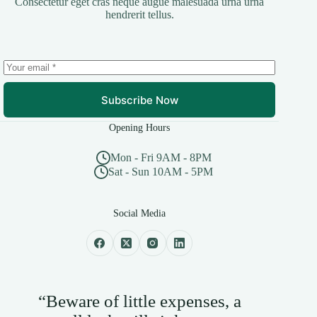
Consectetur eget cras neque augue malesuada urna urna
hendrerit tellus.
Subscribe Now
Opening Hours
Mon - Fri 9AM - 8PM
Sat - Sun 10AM - 5PM
Social Media
“Beware of little expenses, a