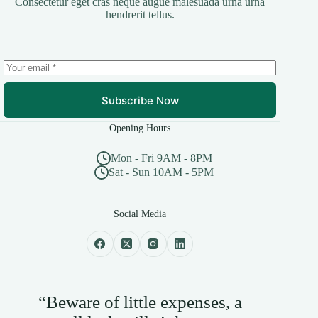
Consectetur eget cras neque augue malesuada urna urna
hendrerit tellus.
Subscribe Now
Opening Hours
Mon - Fri 9AM - 8PM
Sat - Sun 10AM - 5PM
Social Media
“Beware of little expenses, a