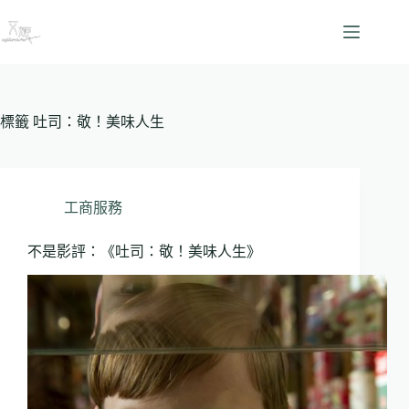
跳
至
主
要
內
容
標籤
吐司：敬！美味人生
工商服務
不是影評：《吐司：敬！美味人生》