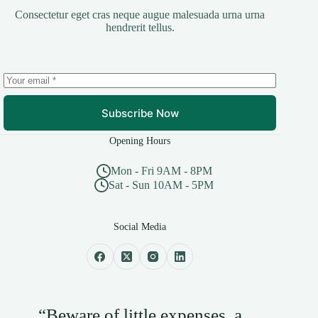
Consectetur eget cras neque augue malesuada urna urna
hendrerit tellus.
Subscribe Now
Opening Hours
Mon - Fri 9AM - 8PM
Sat - Sun 10AM - 5PM
Social Media
“Beware of little expenses, a