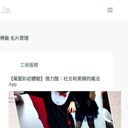
跳
至
主
要
內
容
標籤
名片管理
工商服務
【萬聖趴初體驗】借力酷：社交和業績的魔法
App