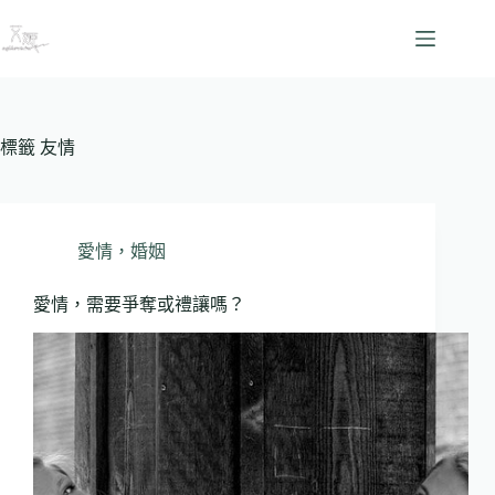
跳
至
主
要
內
容
標籤
友情
愛情，婚姻
愛情，需要爭奪或禮讓嗎？