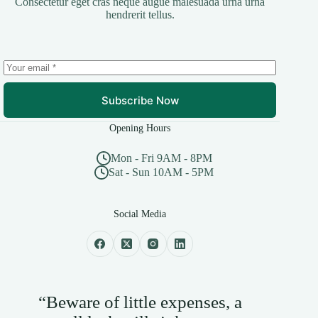
Consectetur eget cras neque augue malesuada urna urna
hendrerit tellus.
Subscribe Now
Opening Hours
Mon - Fri 9AM - 8PM
Sat - Sun 10AM - 5PM
Social Media
“Beware of little expenses, a