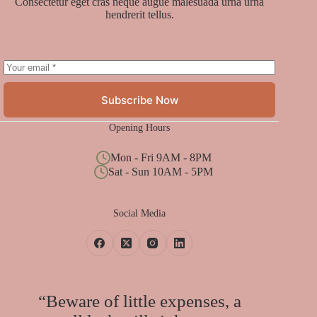
Consectetur eget cras neque augue malesuada urna urna
hendrerit tellus.
Subscribe Now
Opening Hours
Mon - Fri 9AM - 8PM
Sat - Sun 10AM - 5PM
Social Media
“Beware of little expenses, a