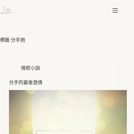
跳
至
主
要
內
容
標籤
分手炮
情慾小說
分手的最後激情