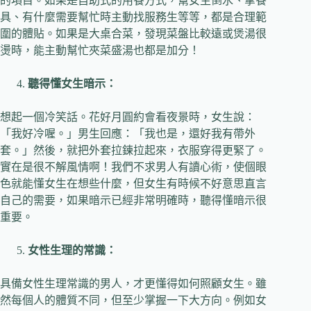
的項目。如果是自助式的用餐方式，幫女生倒水、拿餐
具、有什麼需要幫忙時主動找服務生等等，都是合理範
圍的體貼。如果是大桌合菜，發現菜盤比較遠或煲湯很
燙時，能主動幫忙夾菜盛湯也都是加分！
聽得懂女生暗示：
想起一個冷笑話。花好月圓約會看夜景時，女生說：
「我好冷喔。」男生回應：「我也是，還好我有帶外
套。」然後，就把外套拉鍊拉起來，衣服穿得更緊了。
實在是很不解風情啊！我們不求男人有讀心術，使個眼
色就能懂女生在想些什麼，但女生有時候不好意思直言
自己的需要，如果暗示已經非常明確時，聽得懂暗示很
重要。
女性生理的常識：
具備女性生理常識的男人，才更懂得如何照顧女生。雖
然每個人的體質不同，但至少掌握一下大方向。例如女