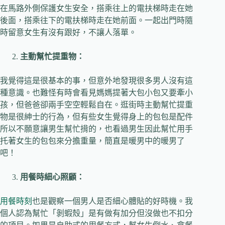
在馬路外側保護女生安全，搭乘往上的電扶梯時走在她
後面，搭乘往下的電扶梯時走在她前面。一起出門時隨
時留意女生有沒有跟好，不讓人落單。
主動幫忙提重物：
我覺得這是很基本的事，但意外地發現很多男人沒有這
種意識。也難怪有時會看見媽媽提著大包小包又要牽小
孩，但爸爸卻兩手空空輕鬆自在。逛街時主動幫忙提重
物是很紳士的行為，但有些女生覺得身上的包包是配件
所以不願意讓男生幫忙揹的，也看過男生因此幫忙用手
托著女生的包包來分擔重量，簡直是暖男中的暖男了
吧！
用餐時細心照顧：
用餐時刻
也是觀察一個男人是否細心體貼的好時機。我
個人認為幫忙「剝蝦殼」是有做有加分但沒做也不扣分