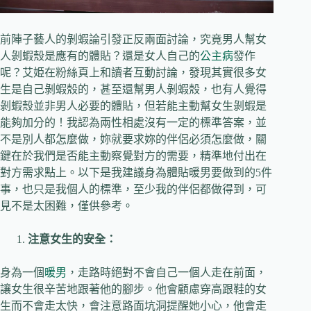
前陣子藝人的剝蝦論引發正反兩面討論，究竟男人幫女
人剝蝦殼是應有的體貼？還是女人自己的
公主病
發作
呢？艾姫在粉絲頁上和讀者互動討論，發現其實很多女
生是自己剝蝦殼的，甚至還幫男人剝蝦殼，也有人覺得
剝蝦殼並非男人必要的體貼，但若能主動幫女生剝蝦是
能夠加分的！我認為兩性相處沒有一定的標準答案，並
不是別人都怎麼做，妳就要求妳的伴侶必須怎麼做，關
鍵在於我們是否能主動察覺對方的需要，精準地付出在
對方需求點上。以下是我建議身為體貼暖男要做到的5件
事，也只是我個人的標準，至少我的伴侶都做得到，可
見不是太困難，僅供參考。
注意女生的安全：
身為一個
暖男
，走路時絕對不會自己一個人走在前面，
讓女生很辛苦地跟著他的腳步。他會顧慮穿高跟鞋的女
生而不會走太快，會注意路面坑洞提醒她小心，他會走