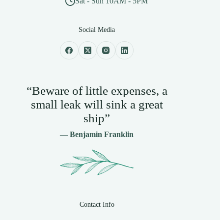
Sat - Sun 10AM - 5PM
Social Media
“Beware of little expenses, a
small leak will sink a great
ship”
— Benjamin Franklin
Contact Info