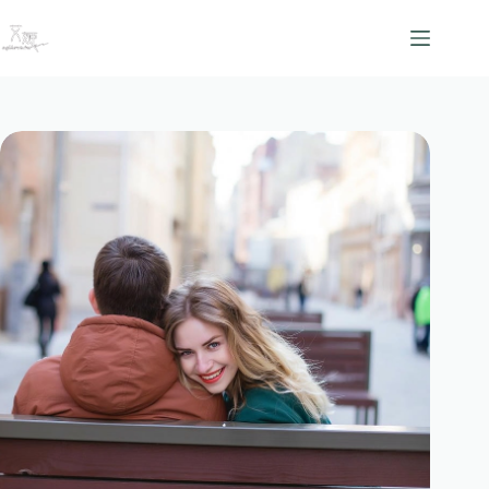
跳
至
主
要
內
容