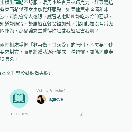
生說
生理期
不舒服，暖男也許會買來巧克力、紅豆湯這
些東西希望讓女生感覺舒服點，如果他買來啤酒和冰
沙，可能會令人傻眼。感冒咳嗽時叫妳吃冰冷的西瓜，
知道妳腸胃不舒服還在餐點裡加辣，諸如此類沒有常識
的作為，都會讓女生覺得你是愛我還是害我啊？
兩性相處掌握「歡喜做、甘願受」的原則，不需要指使
要求對方，而是將體貼逐漸變成一種習慣，關係才能走
得長久。
(本文刊載於姊妹淘專欄）