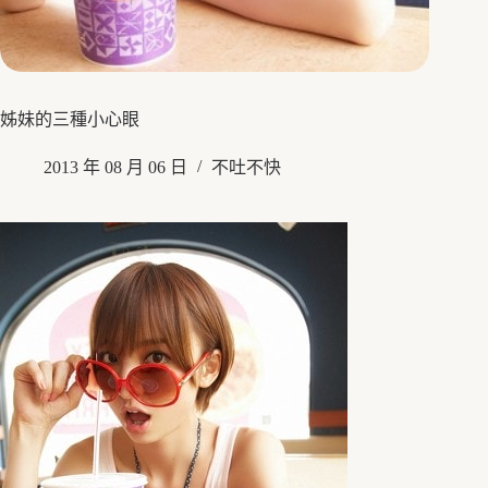
姊妹的三種小心眼
2013 年 08 月 06 日
不吐不快