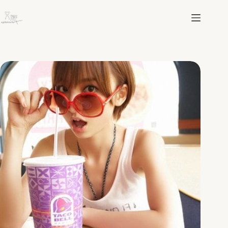
跳
至
主
要
內
容