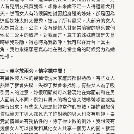
人看見朋友飛黃騰達，想像未來說不定一人得道雞犬升
天。然而女人有時候開始討厭起身邊的姊妹，卻是因為
這個姊妹太好太優秀，搶走了所有風采。大部分的女人
都想當女王、公主，沒有幾個人甘願當陪襯的綠葉或伺
候女王公主的奴婢。對我而言，真正的姊妹應該是失意
時給我鼓勵，得意時為我歡呼。我可以在舞台上當主
角，我也永遠願意真心地在對方當主角的時候努力為她
抬轎。
三、義字放兩旁，情字擺中間！
有異性沒人性的幾種情況大家應該都很熟悉。有些女人
熱戀了就會失聯，失戀了就會來找妳；有些女人為了吸
引男人的注意，妳很明顯就可以發現她在妳面前和在男
人面前大不同，例如有男人的場合會突然嗲聲嗲氣或娃
娃音出來；有些女人總是把妳當作假想敵，讓妳很想發
誓就算天下男人都死光了妳對她的男人也沒有興趣。畢
竟愛情還是有獨佔性的，除了極少數的例外，我想沒有
幾個女人可以接受和其他女人共享一個男人的愛。就算