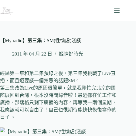
跳
至
主
要
內
容
【My radio】第三集：SM(性愉虐)淺談
2011 年 04 月 22 日
姬情好時光
經過第一集和第二集預錄之後，第三集我挑戰了
Live
直
播，而且還要談一個禁忌的話題
SM
。
第三集改為
Live
的原因很簡單，就是我剛忙完北京的國
際展回到台灣，根本沒時間錄音啦！最近都在忙工作和
廣播，部落格只剩下廣播的內容。再等我一兩個星期，
我應該就可以自由了！自己也很期待能快快恢復寫作的
日子 。