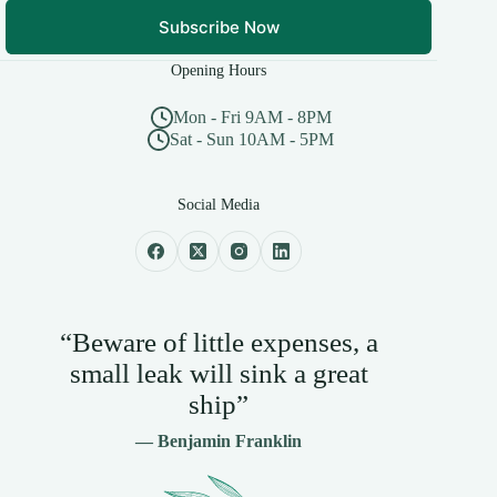
Subscribe Now
Opening Hours
Mon - Fri 9AM - 8PM
Sat - Sun 10AM - 5PM
Social Media
“Beware of little expenses, a
small leak will sink a great
ship”
— Benjamin Franklin