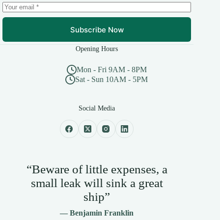
Subscribe Now
Opening Hours
Mon - Fri 9AM - 8PM
Sat - Sun 10AM - 5PM
Social Media
“Beware of little expenses, a
small leak will sink a great
ship”
— Benjamin Franklin