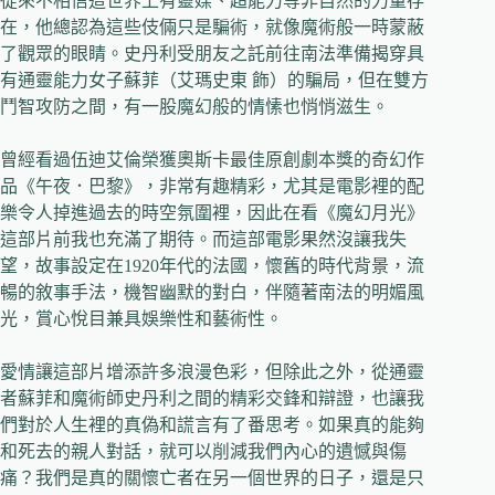
從來不相信這世界上有靈媒、超能力等非自然的力量存
在，他總認為這些伎倆只是騙術，就像魔術般一時蒙蔽
了觀眾的眼睛。史丹利受朋友之託前往南法準備揭穿具
有通靈能力女子蘇菲（艾瑪史東 飾）的騙局，但在雙方
鬥智攻防之間，有一股魔幻般的情愫也悄悄滋生。
曾經看過伍迪艾倫榮獲奧斯卡最佳原創劇本獎的奇幻作
品《午夜．巴黎》，非常有趣精彩，尤其是電影裡的配
樂令人掉進過去的時空氛圍裡，因此在看《魔幻月光》
這部片前我也充滿了期待。而這部電影果然沒讓我失
望，故事設定在1920年代的法國，懷舊的時代背景，流
暢的敘事手法，機智幽默的對白，伴隨著南法的明媚風
光，賞心悅目兼具娛樂性和藝術性。
愛情讓這部片增添許多浪漫色彩，但除此之外，從通靈
者蘇菲和魔術師史丹利之間的精彩交鋒和辯證，也讓我
們對於人生裡的真偽和謊言有了番思考。如果真的能夠
和死去的親人對話，就可以削減我們內心的遺憾與傷
痛？我們是真的關懷亡者在另一個世界的日子，還是只