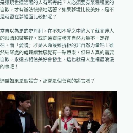
是讓現世還活著的人有所寄託？人必須要有某種程度的
自欺，才有辦法快樂地活著？如果夢境比較美好，是不
是就留在夢裡面比較好呢？
當自以為是的史丹利，在不知不覺之中陷入了蘇菲迷人
的眼睛和微笑裡，或許通靈這樣非自然力量不一定存
在，而「愛情」才是人類最難抗拒的非自然力量吧！雖
然結尾處的處理讓我感覺有一點芭樂，但是人真的需要
自欺，永遠去相信美好會發生，這也就是人生裡最浪漫
的事吧！
通靈如果是個謊言，那會是個善意的謊言嗎？