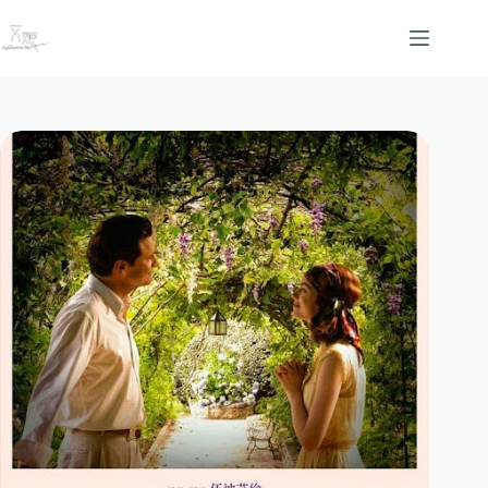
跳
至
主
要
內
容