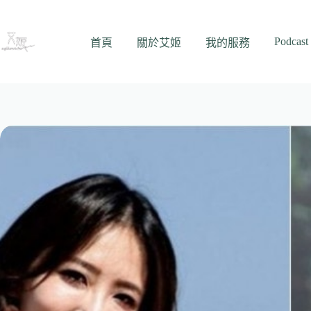
跳
至
Podcast
主
首頁
關於艾姬
我的服務
要
內
容