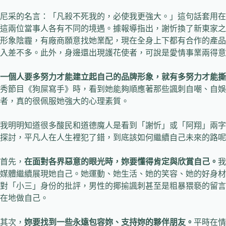
尼采的名言：「凡殺不死我的，必使我更強大。」這句話套用在
這兩位當事人各有不同的境遇。據報導指出，謝忻換了新東家之
形象陰霾，有廠商願意找她業配，現在全身上下都有合作的產品，
入差不多。此外，身邊還出現護花使者，可說是愛情事業兩得意
一個人要多努力才能建立起自己的品牌形象，就有多努力才能撕
秀節目《狗屎寫手》時，看到她能夠順應著那些諷刺自嘲、自娛
者，真的很佩服她強大的心理素質。
我明明知道很多酸民和道德魔人是看到「謝忻」或「阿翔」兩字
探討，平凡人在人生裡犯了錯，到底該如何繼續自己未來的路呢
首先，
在面對各界惡意的眼光時，妳要懂得肯定與欣賞自己。
我
媒體繼續展現她自己。她運動、她生活、她的笑容、她的好身材
對「小三」身份的批評，男性的揶揄諷刺甚至是粗暴猥褻的留言
在地做自己。
其次，
妳要找到一些永遠包容妳、支持妳的夥伴朋友。
平時在情