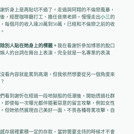
謝忻身上是再貼切不過了。走過與阿翔的不倫戀風暴，
後，經歷咖啡廳打工、擔任音樂老師，慢慢走出
小三
的
每個月的收入達20萬到50萬，已經和不倫戀之前的收
。
除別人貼在她身上的標籤。
我在看謝忻參加博恩的脫口
娛人的台詞在舞台上表演，完全就是一名專業的表演
沒看內容就能罵到高潮，但我依然想要從另一個角度來
？
們看到謝忻在經過一段地獄般的低潮後，開始透過社群
，即使每一次曝光都伴隨著惡意的留言攻擊，例如女性
。但她依然展現自己美好一面，不畏各種辱罵攻擊，自
感存摺裡累積一定的存款，當妳需要支持的時候才不會