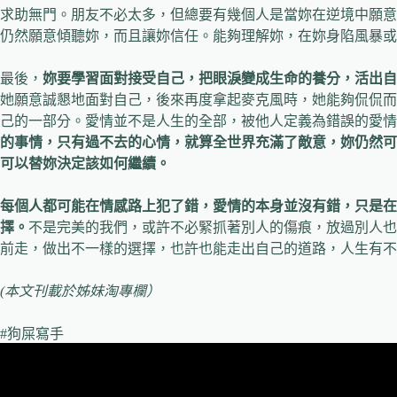
求助無門。朋友不必太多，但總要有幾個人是當妳在逆境中願意
仍然願意傾聽妳，而且讓妳信任。能夠理解妳，在妳身陷風暴或
最後，
妳要學習面對接受自己，把眼淚變成生命的養分，活出自
她願意誠懇地面對自己，後來再度拿起麥克風時，她能夠侃侃而
己的一部分。愛情並不是人生的全部，被他人定義為錯誤的愛情
的事情，只有過不去的心情，就算全世界充滿了敵意，妳仍然可
可以替妳決定該如何繼續。
每個人都可能在情感路上犯了錯，愛情的本身並沒有錯，只是在
擇。
不是完美的我們，或許不必緊抓著別人的傷痕，放過別人也
前走，做出不一樣的選擇，也許也能走出自己的道路，人生有不
(本文刊載於姊妹淘專欄）
#狗屎寫手