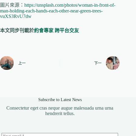
圖片來源：
https://unsplash.com/photos/woman-in-front-of-
man-holding-each-hands-each-other-near-green-trees-
vuXS3RvU7dw
本文同步刊載於
約會專家
跨平台交友
上一
下一
Subscribe to Latest News
Consectetur eget cras neque augue malesuada urna urna
hendrerit tellus.