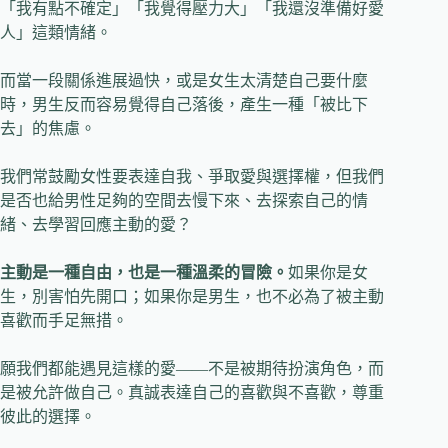
「我有點不確定」「我覺得壓力大」「我還沒準備好愛
人」這類情緒。
而當一段關係進展過快，或是女生太清楚自己要什麼
時，男生反而容易覺得自己落後，產生一種「被比下
去」的焦慮。
我們常鼓勵女性要表達自我、爭取愛與選擇權，但我們
是否也給男性足夠的空間去慢下來、去探索自己的情
緒、去學習回應主動的愛？
主動是一種自由，也是一種溫柔的冒險。
如果你是女
生，別害怕先開口；如果你是男生，也不必為了被主動
喜歡而手足無措。
願我們都能遇見這樣的愛——不是被期待扮演角色，而
是被允許做自己。真誠表達自己的喜歡與不喜歡，尊重
彼此的選擇。