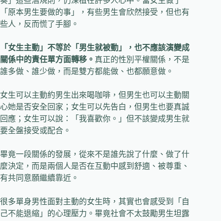
奏」這些潛規則，仍深植在許多人心中。當女生做了
「原本男生要做的事」，有些男生會欣然接受，但也有
些人，反而慌了手腳。
「女生主動」不等於「男生就被動」，也不應該演變成
關係中的責任單方面轉移。
真正的性別平權關係，不是
誰多做、誰少做，而是雙方都能做、也都願意做。
女生可以主動約男生出來喝咖啡，但男生也可以主動關
心她是否安全回家；女生可以先告白，但男生也要真誠
回應；女生可以說：「我喜歡你。」但不該變成男生就
要全盤接受或配合。
畢竟一段關係的發展，從來不是誰先說了什麼、做了什
麼決定，而是兩個人是否在互動中感到舒適、被尊重、
有共同意願繼續靠近。
很多單身男性面對主動的女生時，其實也會感受到「自
己不能退縮」的心理壓力。畢竟社會不太鼓勵男生坦露