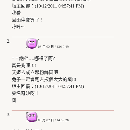
版主回覆：(10/12/2011 04:57:41 PM)
我看
因雨停賽算了！
哼哼～
風兔子
2010 年 08 月 02 日 / 13:10:49
= = 納粹….哪裡了阿?
真是夠哩!!!!
艾姬去成立那粉絲團吧
兔子一定會跑去按個大大的讚!!!
版主回覆：(10/12/2011 04:57:41 PM)
莫名奇妙呀！
冏
路痕
2010 年 08 月 02 日 / 14:59:26