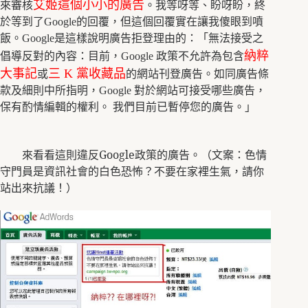
艾姬這個小小的廣告
來審核
。我等呀等、盼呀盼，終
於等到了
Google
的回覆，但這個回覆實在讓我傻眼到噴
飯。
Google
是這樣說明廣告拒登理由的：「無法接受之
納粹
倡導反對的內容：目前，
Google
政策不允許為包含
大事記
三
K
黨收藏品
或
的網站刊登廣告。如同廣告條
款及細則中所指明，
Google
對於網站可接受哪些廣告，
保有酌情編輯的權利。 我們目前已暫停您的廣告。」
來看看這則違反
Google
政策的廣告。（文案：色情
守門員是資訊社會的白色恐怖？不要在家裡生氣，請你
站出來抗議！）