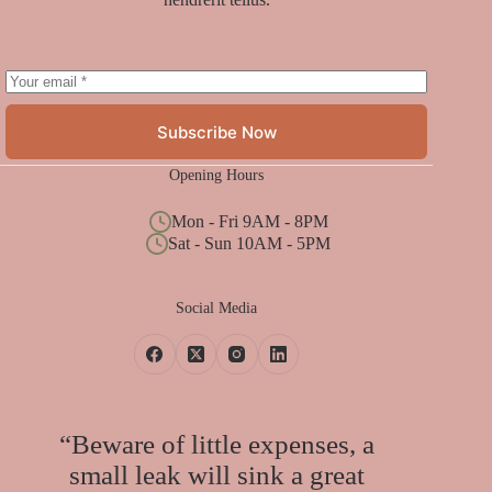
Subscribe Now
Opening Hours
Mon - Fri 9AM - 8PM
Sat - Sun 10AM - 5PM
Social Media
“Beware of little expenses, a
small leak will sink a great