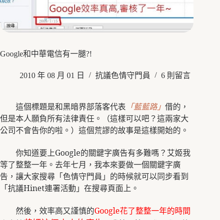
Google和中華電信有一腿?!
2010 年 08 月 01 日
抗議色情守門員
6 則留言
這個標題是和黑暗界部落客代表
「藍藍路」
借的，
但是本人願負所有法律責任。（這樣可以吧？這兩家大
公司不會告你的啦。）這個荒謬的故事是這樣開始的。
你知道要上
Google
的關鍵字廣告有多難嗎？艾姬我
等了整整一年。去年七月，我本來要做一個關鍵字廣
告，讓大家搜尋「色情守門員」的時候就可以同步看到
「抗議
Hinet
連署活動」在搜尋頁面上。
然後，效率高又謹慎的
Google
花了整整一年的時間