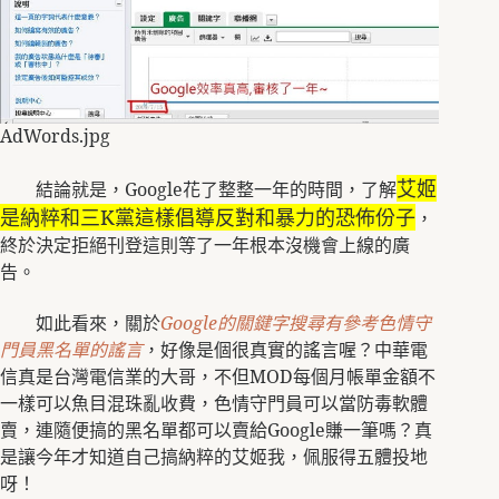
AdWords.jpg
艾姬
結論就是，
Google
花了整整一年的時間，了解
是納粹和三
K
黨這樣倡導反對和暴力的恐佈份子
，
終於決定拒絕刊登這則等了一年根本沒機會上線的廣
告。
如此看來，關於
Google
的關鍵字搜尋有參考色情守
門員黑名單的謠言
，好像是個很真實的謠言喔？中華電
信真是台灣電信業的大哥，不但
MOD
每個月帳單金額不
一樣可以魚目混珠亂收費，色情守門員可以當防毒軟體
賣，連隨便搞的黑名單都可以賣給
Google
賺一筆嗎？真
是讓今年才知道自己搞納粹的艾姬我，佩服得五體投地
呀！