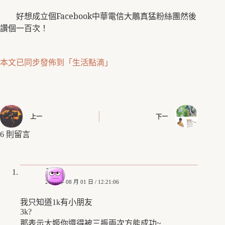
好想成立個
Facebook
中華電信大鵰真猛粉絲團然後
讚個一百次！
本文已同步發佈到「生活點滴」
上一
下一
6 則留言
子逸
2010 年 08 月 01 日 / 12:21:06
我只知道1k有小朋友
3k?
那表示大姬你還得被三振兩次方能成功~