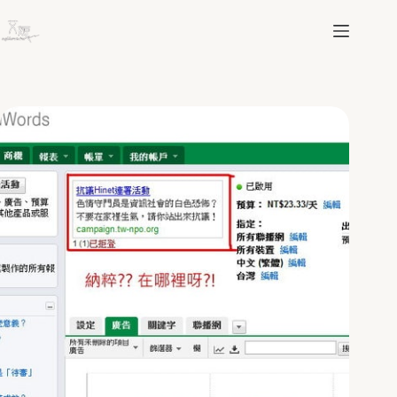
跳
至
主
要
內
容